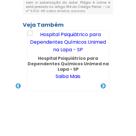
sem a autorização do autor. Plágio é crime e
está previsto no artigo 184 do Código Penal. –
Lei
n° 9.610-98 sobre direitos autorais
.
Veja Também
io em
Hospital Psiquiátrico para
Clí
Dependentes Químicos Unimed na
Convê
Lapa - SP
Saiba Mais