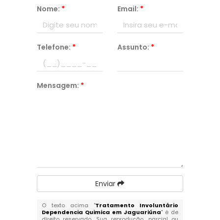
Nome:
*
Email:
*
Telefone:
*
Assunto:
*
Mensagem:
*
Enviar
O texto acima "
Tratamento Involuntário
Dependencia Quimica em Jaguariúna
" é de
direito reservado. Sua reprodução, parcial ou