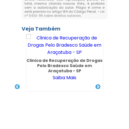
total, mesmo citando nossos links, é proibida
sem a autorização do autor. Plágio é crime e
está previsto no artigo 184 do Código Penal. –
Lei
n° 9.610-98 sobre direitos autorais
.
Veja Também
Clinica de Recuperação de Drogas
Clí
Pelo Bradesco Saúde em
Usuári
Araçatuba - SP
Saiba Mais
o de
o Paulo