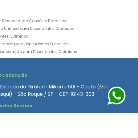
de Recuperação Convênio Bradesco
ão Unimed para Dependentes Químicos
entes Químicos
ilitação para Dependentes Químicos
Recuperação para Dependentes Químicos
ia Convênio Médico SulAmérica
aria para Dependentes Quimicos
inica de Recuperação Alcoolismo
ocalização
ca de Recuperação de Drogas Feminina
Estrada do Hirofumi Mikami, 501 - Caete (Mai
angélica
Clínica de Recuperação para Alcoólatra
asqui) - São Roque / SP - CEP: 18143-303
ntes Químicos
Clinica Dependencia Quimica
edes Sociais
 Involuntaria para Dependentes Quimicos
endentes Químicos Particular
as
Clínica Particular para Dependentes Químicos
Drogas
ecuperação para Dependentes Quimicos