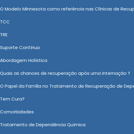
atamento involuntário é tomada levando-se em conta o
O Modelo Minnesota como referência nas Clínicas de Recu
TCC
Dependência Química: Uma Medida
TRE
íticas
Suporte Contínuo
o segmento de Clínica de Saúde, a New New Clinica 
Abordagem Holística
a, Clinica Recuperação de Drogas, Internação Involuntá
mbém disponibiliza Tratamento Involuntário Dependenc
Quais as chances de recuperação após uma internação ?
jam. Contando tanto com uma equipe profissional capa
O Papel da Família no Tratamento de Recuperação de Dep
compromete em prestar um ótimo atendimento. Entre em
Tem Cura?
o sobre Tratamento Involuntário Dependencia Quimica em Conc
Comorbidades
Ou em nosso WhatsApp
Clicando aqui
Tratamento de Dependência Química