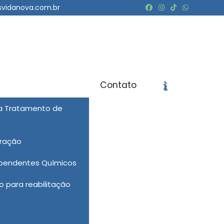
svidanova.com.br
Contato
em Conchal
ra Tratamento de
icite um Orçamento
Chame no WhatsApp
eração
Informações
ependentes Químicos
 para reabilitação