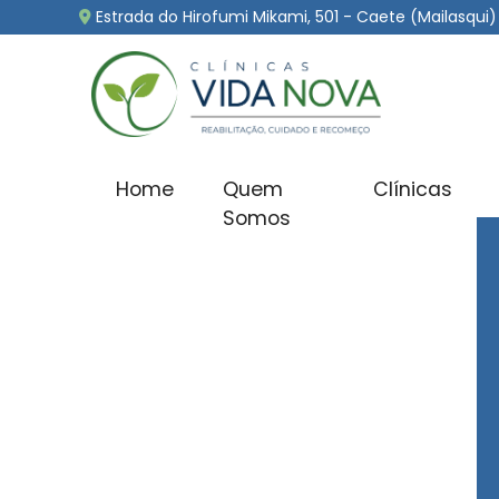
Estrada do Hirofumi Mikami, 501 - Caete (Mailasqui)
Home
Quem
Clínicas
Tratamento Involunt
Somos
Home
»
Informações
»
Tratamento Involuntário De
Em certas situações críticas, o tratamento
necessária para garantir a segurança e o 
abordagem é adotada com extrema cautela
uma avaliação médica detalhada e a consi