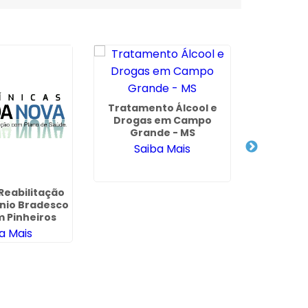
Tratamento Álcool e
Drogas em Campo
Clí
Grande - MS
Dependên
Saiba Mais
Alcooli
Sa
 Reabilitação
nio Bradesco
 Pinheiros
a Mais