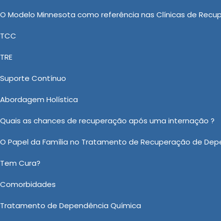
os cuidados necessários para superar a dependência.
O Modelo Minnesota como referência nas Clínicas de Recu
Dependência Química: Uma Medida
TCC
íticas
TRE
 Saúde, a New New Clinica Vida Nova conta com os melh
Suporte Contínuo
ação Involuntaria, Tratamento para álcool e Drogas,
Abordagem Holística
ólatra e Internação Involuntária de Dependentes Quím
idade e a eficiência que você tanto procura. Contate
Quais as chances de recuperação após uma internação ?
lhores ferramentas do mercado visando prestar um óti
O Papel da Família no Tratamento de Recuperação de Dep
o sobre Tratamento Involuntário Dependencia Quimica em Bofet
Tem Cura?
Ou em nosso WhatsApp
Clicando aqui
Comorbidades
Tratamento de Dependência Química
Email:
*