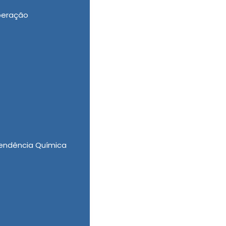
peração
ores recursos visando fornecer não somente
 Clinicas de Recuperação para Dependentes
icos, mas também, Tratamento Involuntário
-nos e realize uma cotação. Possuímos uma
mo atendimento.
endência Química
e?