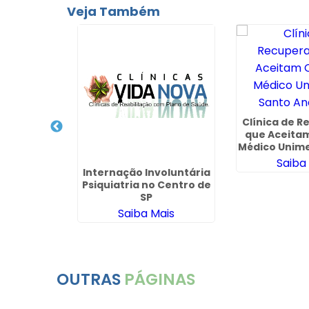
Veja Também
Clínica de 
que Aceita
Médico Unim
André
Saiba
iquiátrico
Internação Involuntária
ão em
Psiquiatria no Centro de
ndia
SP
ais
Saiba Mais
OUTRAS
PÁGINAS