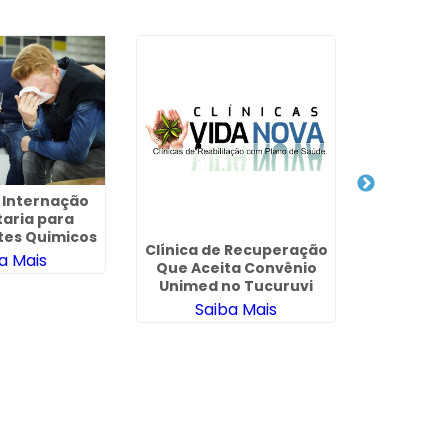
e Internação
taria para
es Quimicos
Clínica de Recuperação
Clinica d
a Mais
Que Aceita Convênio
Pelo Con
Unimed no Tucuruvi
Saúde em 
Saiba Mais
Sa