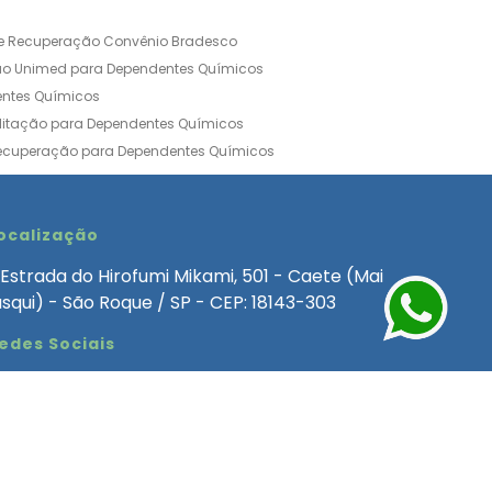
de Recuperação Convênio Bradesco
ão Unimed para Dependentes Químicos
entes Químicos
ilitação para Dependentes Químicos
Recuperação para Dependentes Químicos
ia Convênio Médico SulAmérica
aria para Dependentes Quimicos
inica de Recuperação Alcoolismo
ocalização
ca de Recuperação de Drogas Feminina
Estrada do Hirofumi Mikami, 501 - Caete (Mai
angélica
Clínica de Recuperação para Alcoólatra
asqui) - São Roque / SP - CEP: 18143-303
ntes Químicos
Clinica Dependencia Quimica
edes Sociais
 Involuntaria para Dependentes Quimicos
endentes Químicos Particular
as
Clínica Particular para Dependentes Químicos
Drogas
ecuperação para Dependentes Quimicos
Involuntária de Dependentes Químicos