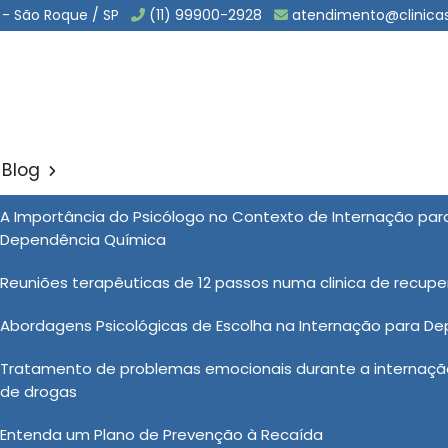
 - São Roque / SP
(11) 99900-2928
atendimento@clinica
Blog
rio Dependencia Quimica e
A Importância do Psicólogo no Contexto de Internação pa
Sol
Dependência Química
endencia Quimica em Bofete
Reuniões terapêuticas de 12 passos numa clinica de recup
Abordagens Psicológicas de Escolha na Internação para D
dência química nas Clínicas Vida Nova, os pacientes
Tratamento de problemas emocionais durante a internação
o em todas as etapas do processo. Desde a fase inicial
de drogas
, uma equipe multidisciplinar de profissionais de saúde
angentes. O objetivo é fornecer um ambiente seguro e
Entenda um Plano de Prevenção à Recaída