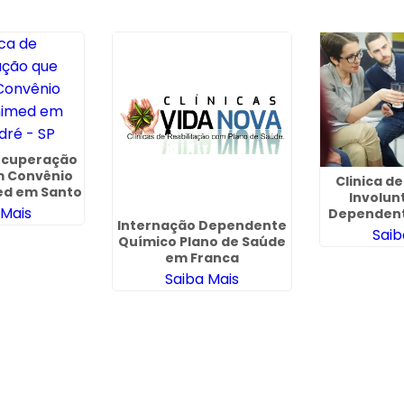
Recuperação
m Convênio
Clinica d
ed em Santo
Involun
 - SP
 Mais
Dependent
Internação Dependente
Saib
Químico Plano de Saúde
em Franca
Saiba Mais