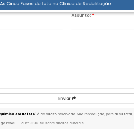
As Cinco Fases do Luto na Clínica de Reabilitação
Assunto:
*
Enviar
Quimica em Bofete
" é de direito reservado. Sua reprodução, parcial ou tota
igo Penal. –
Lei n° 9.610-98 sobre direitos autorais
.