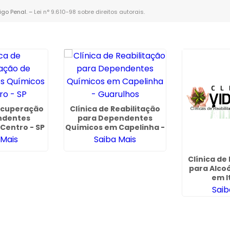
igo Penal. –
Lei n° 9.610-98 sobre direitos autorais
.
Recuperação
Clínica de Reabilitação
ndentes
para Dependentes
Centro - SP
Químicos em Capelinha -
Guarulhos
 Mais
Saiba Mais
Clínica de
para Alcoó
em I
Saib