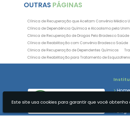
OUTRAS
PÁGINAS
Clínica de Recuperação que Aceitam Convênio Médico 
Clínica de Dependência Química e Alcoolismo pela Uni
Clinica de Recuperação de Drogas Pelo Bradesco Saúde
Clínica de Reabilitação com Convênio Bradesco Saúde
Clinica de Recuperação de Dependentes Químicos
Tr
Clínica de Reabilitação para Tratamento de Esquizofreni
Clínica para Dependência Química e Alcoolismo
Clín
Clínica de Recuperação Via Convênio da Porto Seguro
Clínica de Internação para Alcoólatras
Clínica de Rea
Instit
Clínica de Recuperação Até 500 Reais
Clínica de Rec
Hom
Clínica de Recuperação Feminina Evangélica
Clínica
Quem
Clínica de Recuperação para Drogados
Clínica de R
Este site usa cookies para garantir que você obtenha 
Clíni
Clinica Dependencia Quimica Evangelica
Clinica Dep
Blog
Clínica para Dependentes Químicos Feminina
Clinica
Cont
Clínica para Dependentes Químicos Valor
Clinica par
Infor
Clínica Reabilitação Dependentes Químicos
Clínica R