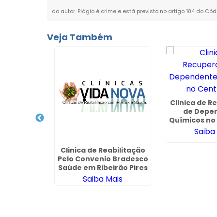
do autor. Plágio é crime e está previsto no artigo 184 do Cód
Veja Também
ratamento
 de Drogas
Clinica de 
Guarulhos
de Depe
ais
Químicos no 
Saiba
Clinica de Reabilitação
Pelo Convenio Bradesco
Saúde em Ribeirão Pires
Saiba Mais