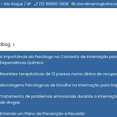
 - São Roque / SP
(11) 99900-2928
atendimento@clinica
Blog
rio Dependencia Quimica 
A Importância do Psicólogo no Contexto de Internação pa
Sol
Dependência Química
endencia Quimica em Alumínio
Reuniões terapêuticas de 12 passos numa clinica de recup
Abordagens Psicológicas de Escolha na Internação para D
 involuntário dependência química pode ser uma medida
Tratamento de problemas emocionais durante a internação
bem-estar do indivíduo. Nas Clínicas Vida Nova, essa
de drogas
 e responsabilidade, sendo realizada somente após
deração cuidadosa das circunstâncias específicas do
Entenda um Plano de Prevenção à Recaída