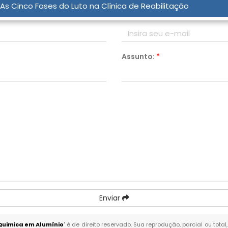
As Cinco Fases do Luto na Clínica de Reabilitação
Email:
*
Assunto:
*
Enviar
Quimica em Alumínio
" é de direito reservado. Sua reprodução, parcial ou tot