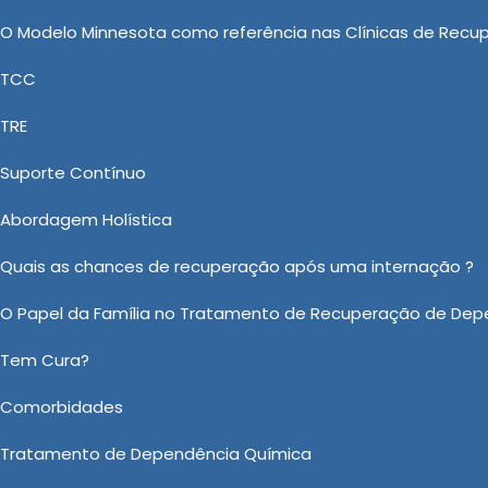
atamento involuntário é tomada levando-se em conta o
O Modelo Minnesota como referência nas Clínicas de Recu
TCC
Dependência Química: Uma Medida
TRE
íticas
Suporte Contínuo
os presentes no mercado, a New New Clinica Vida Nova s
Abordagem Holística
lente assessoria em Tratamento Involuntário Depend
ra Dependentes Quimicos, Internação Psiquiátrica Involun
Quais as chances de recuperação após uma internação ?
ara Dependentes Quimicos Internação Involuntaria, pr
O Papel da Família no Tratamento de Recuperação de Dep
os com excelentes ferramentas e ótimos profission
Tem Cura?
Comorbidades
o sobre Tratamento Involuntário Dependencia Quimica em Alumí
Ou em nosso WhatsApp
Clicando aqui
Tratamento de Dependência Química