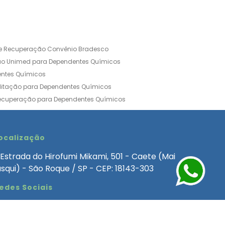
de Recuperação Convênio Bradesco
ão Unimed para Dependentes Químicos
entes Químicos
ilitação para Dependentes Químicos
Recuperação para Dependentes Químicos
ia Convênio Médico SulAmérica
aria para Dependentes Quimicos
inica de Recuperação Alcoolismo
ocalização
ca de Recuperação de Drogas Feminina
Estrada do Hirofumi Mikami, 501 - Caete (Mai
angélica
Clínica de Recuperação para Alcoólatra
asqui) - São Roque / SP - CEP: 18143-303
ntes Químicos
Clinica Dependencia Quimica
edes Sociais
 Involuntaria para Dependentes Quimicos
endentes Químicos Particular
as
Clínica Particular para Dependentes Químicos
Drogas