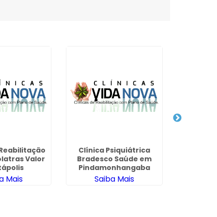
 Reabilitação
Clínica Psiquiátrica
Internaçã
latras Valor
Bradesco Saúde em
Brades
tápolis
Pindamonhangaba
Jard
a Mais
Saiba Mais
Sa