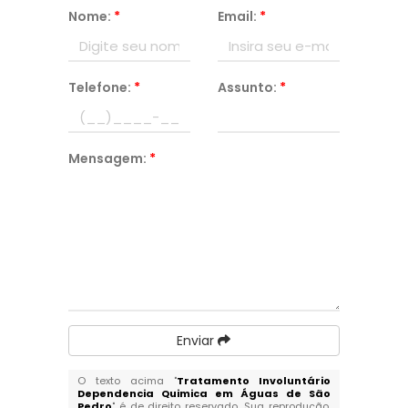
Nome:
*
Email:
*
Telefone:
*
Assunto:
*
Mensagem:
*
Enviar
O texto acima "
Tratamento Involuntário
Dependencia Quimica em Águas de São
Pedro
" é de direito reservado. Sua reprodução,