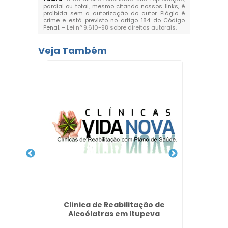
parcial ou total, mesmo citando nossos links, é
proibida sem a autorização do autor. Plágio é
crime e está previsto no artigo 184 do Código
Penal. –
Lei n° 9.610-98 sobre direitos autorais
.
Veja Também
ria
Clínica de Reabilitação de
Clí
ente
Alcoólatras em Itupeva
Químic