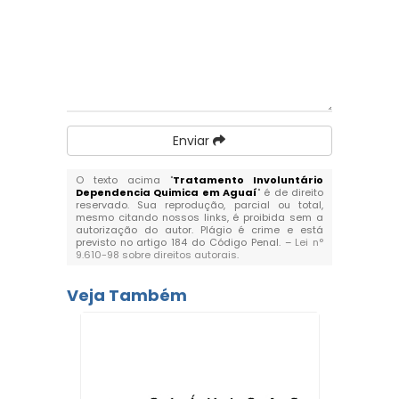
Enviar
O texto acima "
Tratamento Involuntário
Dependencia Quimica em Aguaí
" é de direito
reservado. Sua reprodução, parcial ou total,
mesmo citando nossos links, é proibida sem a
autorização do autor. Plágio é crime e está
previsto no artigo 184 do Código Penal. –
Lei n°
9.610-98 sobre direitos autorais
.
Veja Também
Clí