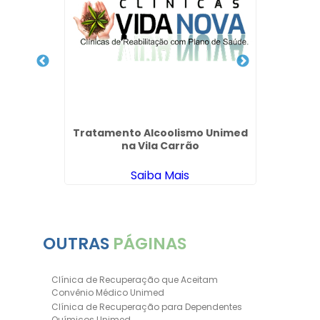
Usuári
nar Uma
Tratamento Alcoolismo Unimed
nta
na Vila Carrão
Saiba Mais
OUTRAS
PÁGINAS
Clínica de Recuperação que Aceitam
Convênio Médico Unimed
Clínica de Recuperação para Dependentes
Químicos Unimed