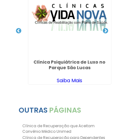
para
Unimed
Clínica Psiquiátrica de Luxo no
Intern
Parque São Lucas
S
Saiba Mais
OUTRAS
PÁGINAS
Clínica de Recuperação que Aceitam
Convênio Médico Unimed
Clínica de Recuperação para Dependentes