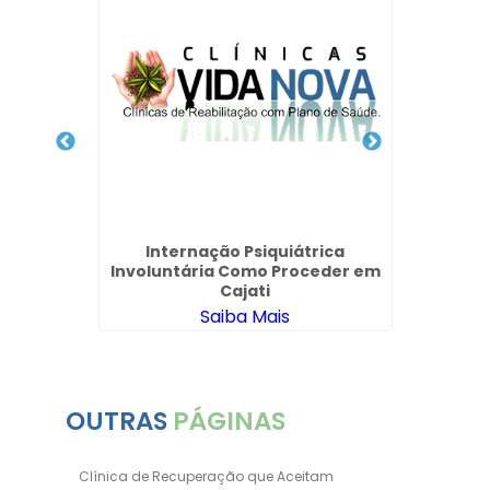
 para
Clinic
Unimed
Pelo 
Internação Psiquiátrica
Involuntária Como Proceder em
Cajati
Saiba Mais
OUTRAS
PÁGINAS
Clínica de Recuperação que Aceitam