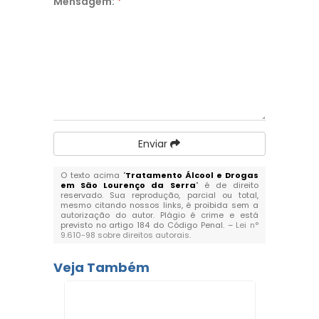
Mensagem:
*
Enviar
O texto acima "
Tratamento Álcool e Drogas
em São Lourenço da Serra
" é de direito
reservado. Sua reprodução, parcial ou total,
mesmo citando nossos links, é proibida sem a
autorização do autor. Plágio é crime e está
previsto no artigo 184 do Código Penal. –
Lei n°
9.610-98 sobre direitos autorais
.
Veja Também