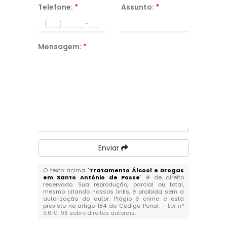
Telefone:
*
Assunto:
*
Mensagem:
*
Enviar
O texto acima "
Tratamento Álcool e Drogas
em Santo Antônio de Posse
" é de direito
reservado. Sua reprodução, parcial ou total,
mesmo citando nossos links, é proibida sem a
autorização do autor. Plágio é crime e está
previsto no artigo 184 do Código Penal. –
Lei n°
9.610-98 sobre direitos autorais
.