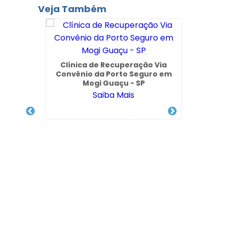
Veja Também
Clínica de Recuperação Via
Clín
Convênio da Porto Seguro em
Depend
Mogi Guaçu - SP
Saiba Mais
radesco
a