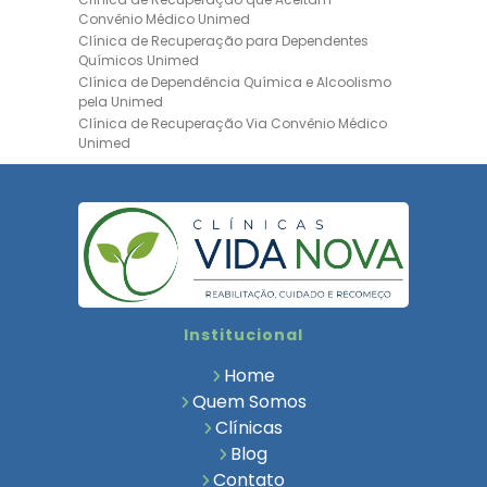
Convênio Médico Unimed
Clínica de Recuperação para Dependentes
Químicos Unimed
Clínica de Dependência Química e Alcoolismo
pela Unimed
Clínica de Recuperação Via Convênio Médico
Unimed
Clínica de Recuperação Convênio Bradesco
Clinica de Recuperação de Drogas Pelo
Bradesco Saúde
Hospital Psiquiátrico para Dependentes
Químicos Unimed
Internação Unimed para Dependentes
Químicos
Clínica de Reabilitação com Convênio
Institucional
Bradesco Saúde
Clínica de Recuperação Via Convênio Médico
Home
Clínica para Dependentes Químicos
Quem Somos
Clinica de Recuperação de Dependentes
Clínicas
Químicos
Blog
Tratamento para Dependência Química e
Saúde Mental
Contato