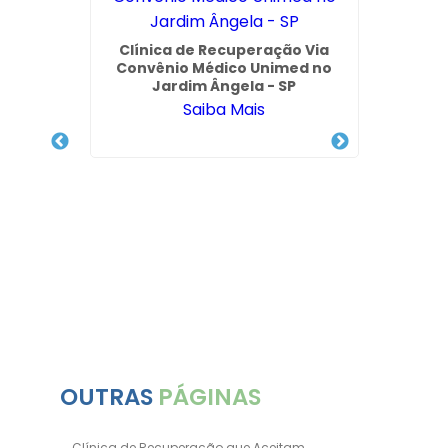
 para
Clínica de Recuperação Via
Clínic
s em
Convênio Médico Unimed no
e Alco
P
Jardim Ângela - SP
Saiba Mais
OUTRAS
PÁGINAS
Clínica de Recuperação que Aceitam