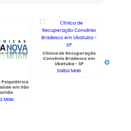
Clínica de Recuperação
Convênio Bradesco em
Ubatuba - SP
Saiba Mais
 Psiquiátrica
Internaçã
Saúde em São
Involu
astião
Proceder
a Mais
Sa