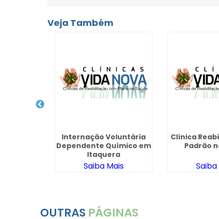
Veja Também
cuperação
Internação Voluntária
Clínica Reabi
Convênio
Dependente Químico em
Padrão n
raraquara
Itaquera
ais
Saiba Mais
Saiba
OUTRAS
PÁGINAS