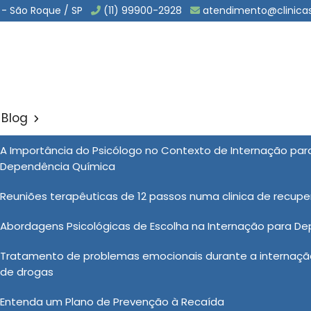
 - São Roque / SP
(11) 99900-2928
atendimento@clinica
Blog
Drogas em Quadra
A Importância do Psicólogo no Contexto de Internação pa
Sol
Dependência Química
em Quadra
Reuniões terapêuticas de 12 passos numa clinica de recup
Abordagens Psicológicas de Escolha na Internação para D
ool e drogas para dependentes é abordado de maneira
Tratamento de problemas emocionais durante a internação
e dessas condições e oferecendo uma variedade de
de drogas
xicação supervisionada até programas de reabilitação
lano de tratamento personalizado, adaptado às suas
Entenda um Plano de Prevenção à Recaída