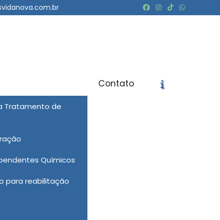
svidanova.com.br
Contato
ra Tratamento de
icite um Orçamento
Chame no WhatsApp
eração
Informações
ependentes Químicos
 para reabilitação