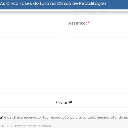
Email:
*
As Cinco Fases do Luto na Clínica de Reabilitação
Assunto:
*
Enviar
a
" é de direito reservado. Sua reprodução, parcial ou total, mesmo citando no
 9.610-98 sobre direitos autorais
.