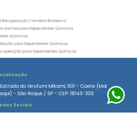
de Recuperação Convênio Bradesco
ão Unimed para Dependentes Químicos
entes Químicos
ilitação para Dependentes Químicos
Recuperação para Dependentes Químicos
ia Convênio Médico SulAmérica
aria para Dependentes Quimicos
inica de Recuperação Alcoolismo
ocalização
ca de Recuperação de Drogas Feminina
Estrada do Hirofumi Mikami, 501 - Caete (Mai
angélica
Clínica de Recuperação para Alcoólatra
asqui) - São Roque / SP - CEP: 18143-303
ntes Químicos
Clinica Dependencia Quimica
edes Sociais
 Involuntaria para Dependentes Quimicos
endentes Químicos Particular
as
Clínica Particular para Dependentes Químicos
Drogas
ecuperação para Dependentes Quimicos