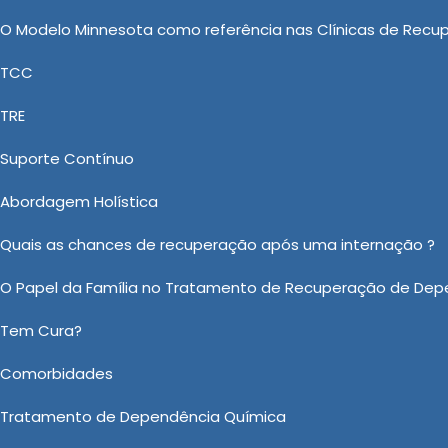
ferecemos suporte contínuo e acompanhamento após a
O Modelo Minnesota como referência nas Clínicas de Recu
TCC
as: Uma Abordagem Integrada nas
TRE
Suporte Contínuo
s Químicos Involuntário, Clinica Involuntaria para D
Abordagem Holística
ação de Drogas e Clinica Recuperação de Drogas, a N
m ótima qualidade. Somos a principal empresa do set
Quais as chances de recuperação após uma internação ?
 os melhores recursos do mercado; visando promover a 
O Papel da Família no Tratamento de Recuperação de Dep
Tem Cura?
o sobre Tratamento Álcool e Drogas em Quadra?
Comorbidades
Ou em nosso WhatsApp
Clicando aqui
Tratamento de Dependência Química