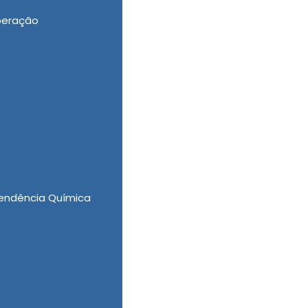
peração
ependentes Quimicos, Clínica Reabilitação
ew New Clinica Vida Nova também viabiliza
or de Clínica de Saúde pois contamos com
excelência. Entre em contato conosco agora
endência Química