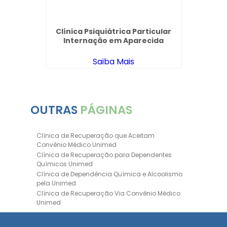
radesco
Clínica Psiquiátrica Particular
I
Internação em Aparecida
Depen
Saiba Mais
OUTRAS
PÁGINAS
Clínica de Recuperação que Aceitam
Convênio Médico Unimed
Clínica de Recuperação para Dependentes
Químicos Unimed
Clínica de Dependência Química e Alcoolismo
pela Unimed
Clínica de Recuperação Via Convênio Médico
Unimed
Clínica de Recuperação Convênio Bradesco
Clinica de Recuperação de Drogas Pelo