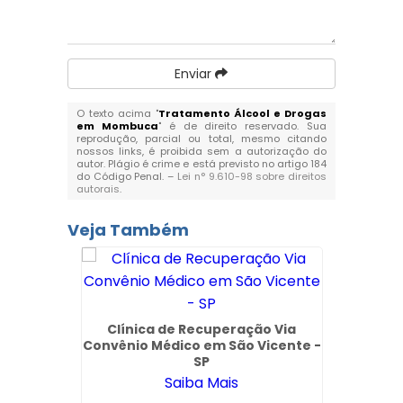
Enviar
O texto acima "
Tratamento Álcool e Drogas
em Mombuca
" é de direito reservado. Sua
reprodução, parcial ou total, mesmo citando
nossos links, é proibida sem a autorização do
autor. Plágio é crime e está previsto no artigo 184
do Código Penal. –
Lei n° 9.610-98 sobre direitos
autorais
.
Veja Também
Clínica de Recuperação Via
Clín
Convênio Médico em São Vicente -
Tratam
SP
Saiba Mais