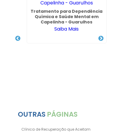
 Via
Tratamento para Dependência
ica em
Química e Saúde Mental em
Capelinha - Guarulhos
Saiba Mais
Quanto
P
OUTRAS
PÁGINAS
Clínica de Recuperação que Aceitam