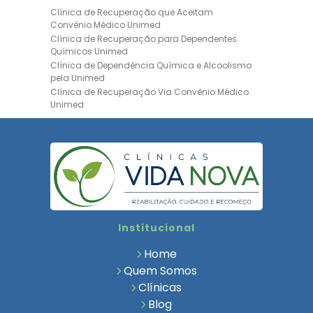
Clínica de Recuperação que Aceitam
Convênio Médico Unimed
Clínica de Recuperação para Dependentes
Químicos Unimed
Clínica de Dependência Química e Alcoolismo
pela Unimed
Clínica de Recuperação Via Convênio Médico
Unimed
Clínica de Recuperação Convênio Bradesco
Clinica de Recuperação de Drogas Pelo
Bradesco Saúde
Hospital Psiquiátrico para Dependentes
Químicos Unimed
Internação Unimed para Dependentes
Químicos
Clínica de Reabilitação com Convênio
Institucional
Bradesco Saúde
Clínica de Recuperação Via Convênio Médico
Home
Clínica para Dependentes Químicos
Quem Somos
Clinica de Recuperação de Dependentes
Clínicas
Químicos
Blog
Tratamento para Dependência Química e