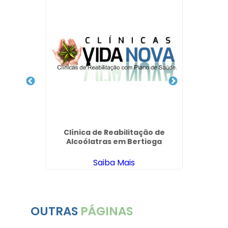
ndentes
Clínica de Reabilitação de
Clín
m Campo
Alcoólatras em Bertioga
Ace
Saiba Mais
OUTRAS
PÁGINAS