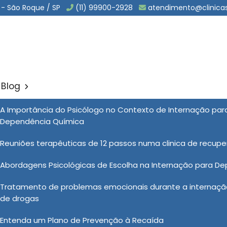
 - São Roque / SP
(11) 99900-2928
atendimento@clinica
Blog
Drogas em Itupeva
A Importância do Psicólogo no Contexto de Internação pa
Sol
Dependência Química
em Itupeva
Reuniões terapêuticas de 12 passos numa clinica de recup
Abordagens Psicológicas de Escolha na Internação para D
nicas Vida Nova é guiado pelo compromisso com a
Tratamento de problemas emocionais durante a internação
ente. Com uma equipe multidisciplinar de profissionais
de drogas
oporcionamos um ambiente acolhedor e seguro para os
ação até o acompanhamento pós-tratamento, cada etapa
Entenda um Plano de Prevenção à Recaída