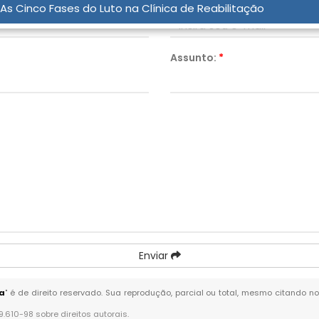
Email:
*
As Cinco Fases do Luto na Clínica de Reabilitação
Assunto:
*
Enviar
a
" é de direito reservado. Sua reprodução, parcial ou total, mesmo citando no
 9.610-98 sobre direitos autorais
.