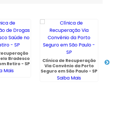
 Recuperação
Clinica 
Pelo Bradesco
de Drogas
Clínica de Recuperação
m Retiro - SP
Saúde em
Via Convênio da Porto
a Mais
Sa
Seguro em São Paulo - SP
Saiba Mais