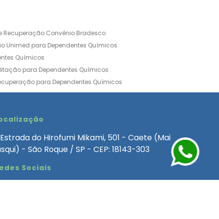
de Recuperação Convênio Bradesco
ão Unimed para Dependentes Químicos
entes Químicos
ilitação para Dependentes Químicos
Recuperação para Dependentes Químicos
ia Convênio Médico SulAmérica
aria para Dependentes Quimicos
inica de Recuperação Alcoolismo
ocalização
ca de Recuperação de Drogas Feminina
Estrada do Hirofumi Mikami, 501 - Caete (Mai
angélica
Clínica de Recuperação para Alcoólatra
asqui) - São Roque / SP - CEP: 18143-303
ntes Químicos
Clinica Dependencia Quimica
edes Sociais
 Involuntaria para Dependentes Quimicos
endentes Químicos Particular
as
Clínica Particular para Dependentes Químicos
Drogas
ecuperação para Dependentes Quimicos