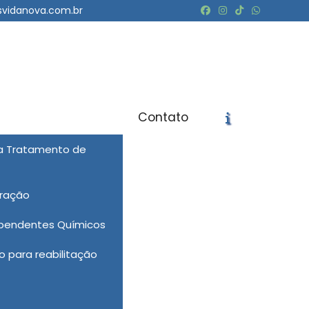
svidanova.com.br
Contato
ra Tratamento de
icite um Orçamento
Chame no WhatsApp
eração
Informações
ependentes Químicos
 para reabilitação