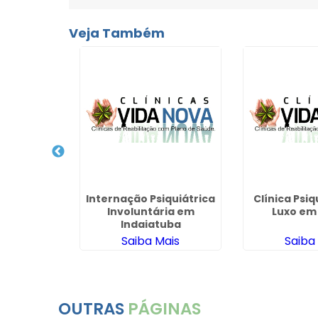
Veja Também
cuperação
Internação Psiquiátrica
Clínica Psiq
m Osasco
Involuntária em
Luxo em
Indaiatuba
ais
Saiba Mais
Saiba
OUTRAS
PÁGINAS