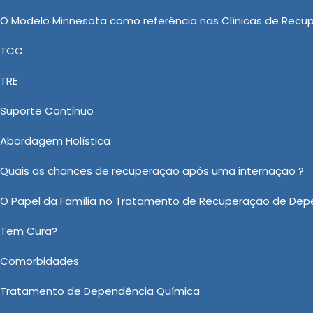
espeito e dedicação, garantindo que os pacientes
O Modelo Minnesota como referência nas Clínicas de Recu
TCC
as: Uma Abordagem Integrada nas
TRE
Suporte Contínuo
segmento de Clínica de Saúde, a New New Clinica Vida 
Abordagem Holística
, Clínica de Recuperação Que Aceita Convênio Unimed, C
ém disponibiliza Tratamento Álcool e Drogas em Itupeva
Quais as chances de recuperação após uma internação ?
om uma equipe profissional capacitada, quanto com o
O Papel da Família no Tratamento de Recuperação de Dep
ar um ótimo atendimento. Entre em contato agora mesm
Tem Cura?
 sobre Tratamento Álcool e Drogas em Itupeva?
Comorbidades
Ou em nosso WhatsApp
Clicando aqui
Tratamento de Dependência Química