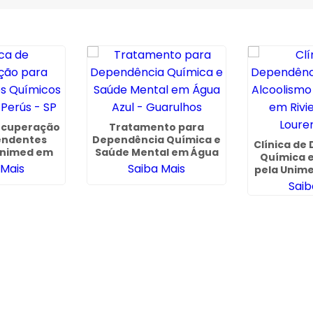
Recuperação
Tratamento para
endentes
Dependência Química e
Clínica de
Unimed em
Saúde Mental em Água
Química e
 - SP
Azul - Guarulhos
 Mais
Saiba Mais
pela Unime
de São Lo
Saib