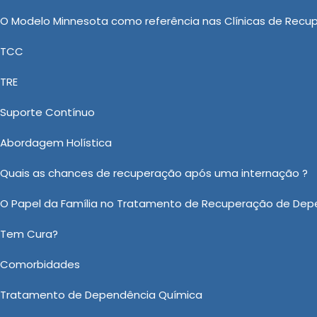
espeito e dedicação, garantindo que os pacientes
O Modelo Minnesota como referência nas Clínicas de Recu
TCC
as: Uma Abordagem Integrada nas
TRE
Suporte Contínuo
quiátrica Involuntária, Clinica de Reabilitação Interna
Abordagem Holística
ólatras e Internação Involuntária Alcoólatra, a New Ne
 fim de fornecer Tratamento Álcool e Drogas em Itarir
Quais as chances de recuperação após uma internação ?
Nos contate e faça uma cotação. Possuímos as mais ef
O Papel da Família no Tratamento de Recuperação de Dep
atendimento possível.
Tem Cura?
sobre Tratamento Álcool e Drogas em Itariri?
Comorbidades
Ou em nosso WhatsApp
Clicando aqui
Tratamento de Dependência Química