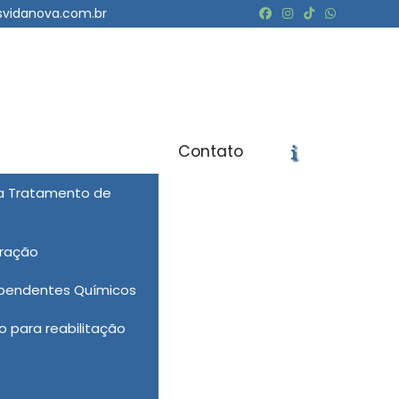
svidanova.com.br
Contato
ra Tratamento de
icite um Orçamento
Chame no WhatsApp
eração
Informações
ependentes Químicos
 para reabilitação