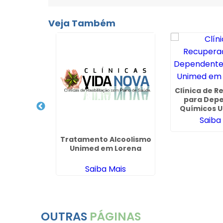
Veja Também
Clínica de 
para Dep
cuperação
Químicos 
o Médico
Perús
Saiba
Litoral de
 - SP
ais
Tratamento Alcoolismo
Unimed em Lorena
Saiba Mais
OUTRAS
PÁGINAS