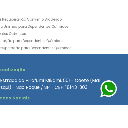
de Recuperação Convênio Bradesco
ão Unimed para Dependentes Químicos
entes Químicos
ilitação para Dependentes Químicos
Recuperação para Dependentes Químicos
ia Convênio Médico SulAmérica
aria para Dependentes Quimicos
inica de Recuperação Alcoolismo
ocalização
ca de Recuperação de Drogas Feminina
Estrada do Hirofumi Mikami, 501 - Caete (Mai
angélica
Clínica de Recuperação para Alcoólatra
asqui) - São Roque / SP - CEP: 18143-303
ntes Químicos
Clinica Dependencia Quimica
edes Sociais
 Involuntaria para Dependentes Quimicos
endentes Químicos Particular
as
Clínica Particular para Dependentes Químicos
Drogas
ecuperação para Dependentes Quimicos