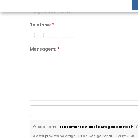
Nome:
*
Telefone:
*
Mensagem:
*
O texto acima "
Tratamento Álcool e Drogas em Itariri
" 
e está previsto no artigo 184 do Código Penal. –
Lei n° 9.610