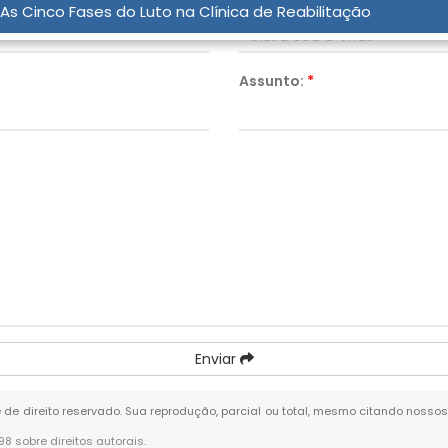
Email:
*
As Cinco Fases do Luto na Clínica de Reabilitação
Assunto:
*
Enviar
é de direito reservado. Sua reprodução, parcial ou total, mesmo citando nossos
-98 sobre direitos autorais
.