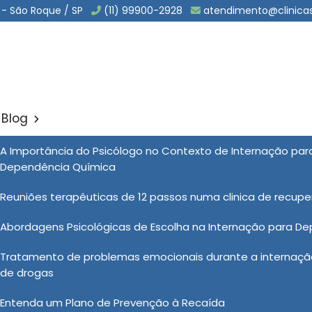
 - São Roque / SP
(11) 99900-2928
atendimento@clinica
Blog
rogas em Itariri
A Importância do Psicólogo no Contexto de Internação pa
Sol
Dependência Química
 Itariri
Reuniões terapêuticas de 12 passos numa clinica de recup
Abordagens Psicológicas de Escolha na Internação para D
nicas Vida Nova é guiado pelo compromisso com a
Tratamento de problemas emocionais durante a internação
ente. Com uma equipe multidisciplinar de profissionais
de drogas
oporcionamos um ambiente acolhedor e seguro para os
ação até o acompanhamento pós-tratamento, cada etapa
Entenda um Plano de Prevenção à Recaída