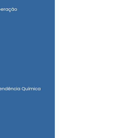
peração
ção Involuntaria, Clínica de Recuperação Até
w Clinica Vida Nova investe na obtenção dos
i de qualidade, comprovando o fato de ser a
icazes ferramentas e os mais competentes
endência Química