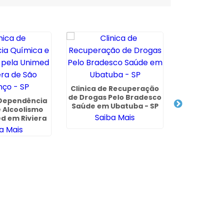
Clinica de Recuperação
de Drogas Pelo Bradesco
 Dependência
Clínica 
Saúde em Ubatuba - SP
 Alcoolismo
para D
Saiba Mais
d em Riviera
Químic
urenço - SP
Itaim 
a Mais
Sa