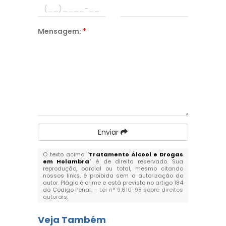
Mensagem:
*
Enviar
O texto acima "
Tratamento Álcool e Drogas
em Holambra
" é de direito reservado. Sua
reprodução, parcial ou total, mesmo citando
nossos links, é proibida sem a autorização do
autor. Plágio é crime e está previsto no artigo 184
do Código Penal. –
Lei n° 9.610-98 sobre direitos
autorais
.
Veja Também