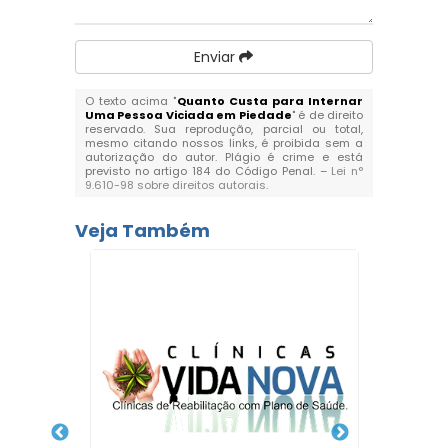
Enviar
O texto acima "
Quanto Custa para Internar
Uma Pessoa Viciada em Piedade
" é de direito
reservado. Sua reprodução, parcial ou total,
mesmo citando nossos links, é proibida sem a
autorização do autor. Plágio é crime e está
previsto no artigo 184 do Código Penal. –
Lei n°
9.610-98 sobre direitos autorais
.
Veja Também
Clín
Depen