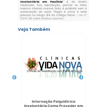
Involuntária em Paulínia
" é de direito
reservado. Sua reprodução, parcial ou total,
mesmo citando nossos links, é proibida sem a
autorização do autor. Plágio é crime e está
previsto no artigo 184 do Código Penal. –
Lei n°
9.610-98 sobre direitos autorais
.
Veja Também
o que
Clín
 Unimed
Depen
P
Internação Psiquiátrica
Involuntária Como Proceder em