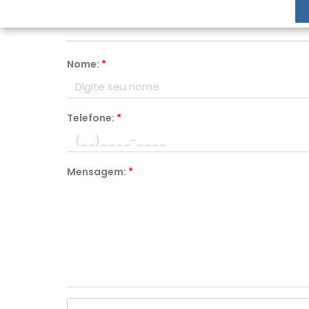
Fale conosco pelo telefone
(11) 99900-2928
Nome:
*
Telefone:
*
Mensagem:
*