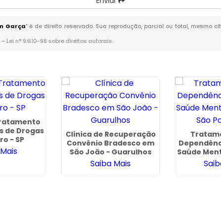
Enviar
em Garça
" é de direito reservado. Sua reprodução, parcial ou total, mesmo c
. –
Lei n° 9.610-98 sobre direitos autorais
.
Tratamento
s de Drogas
Clínica de Recuperação
Tratam
ro - SP
Convênio Bradesco em
Dependênc
 Mais
São João - Guarulhos
Saúde Ment
São Pa
Saiba Mais
Saib