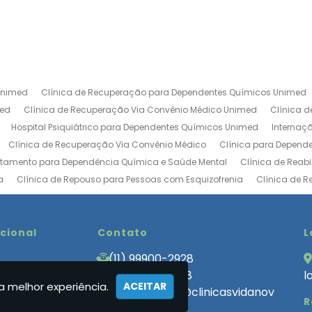
Unimed
Clínica de Recuperação para Dependentes Químicos Unimed
med
Clínica de Recuperação Via Convênio Médico Unimed
Clínica 
Hospital Psiquiátrico para Dependentes Químicos Unimed
Internaç
Clínica de Recuperação Via Convênio Médico
Clínica para Depend
atamento para Dependência Química e Saúde Mental
Clínica de Reab
a
Clínica de Repouso para Pessoas com Esquizofrenia
Clínica de 
ica de Tratamento para Usuários de Drogas
Clínica de Recuperação V
Centro de Recuperação de Drogados
Clinica de Internação Involunt
bilitação de Luxo
ucional
Clinica de Reabilitação Internação Involuntaria
Contato
Cl
L
uperação Baixo Custo
Clinica de Recuperação de Alcoólatras
Clini
e
(11) 99900-2928
 de Recuperação Involuntária
Clínica de Recuperação Involuntária Ev
 Somos
(11) 99900-2928
l
ecuperação que Aceita Convênio
Clínica de Tratamento para Depende
a melhor experiência.
ACEITAR
cas
atendimento@clinicasvidanov
R
endencia Quimica Feminina
Clinica Internação Involuntária
Clinica
a.com.br