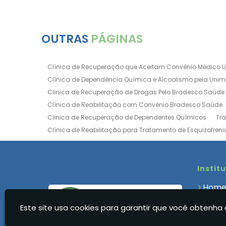
OUTRAS
PÁGINAS
Clínica de Recuperação que Aceitam Convênio Médico 
Clínica de Dependência Química e Alcoolismo pela Uni
Clinica de Recuperação de Drogas Pelo Bradesco Saúde
Clínica de Reabilitação com Convênio Bradesco Saúde
Clinica de Recuperação de Dependentes Químicos
Tr
Clínica de Reabilitação para Tratamento de Esquizofreni
Clínica para Dependência Química e Alcoolismo
Clín
Clínica de Recuperação Via Convênio da Porto Seguro
Clínica de Internação para Alcoólatras
Clínica de Rea
Instit
Clínica de Recuperação Até 500 Reais
Clínica de Rec
Hom
Clínica de Recuperação Feminina Evangélica
Clínica
Quem
Clínica de Recuperação para Drogados
Clínica de R
Este site usa cookies para garantir que você obtenha 
Clíni
Clinica Dependencia Quimica Evangelica
Clinica Dep
Blog