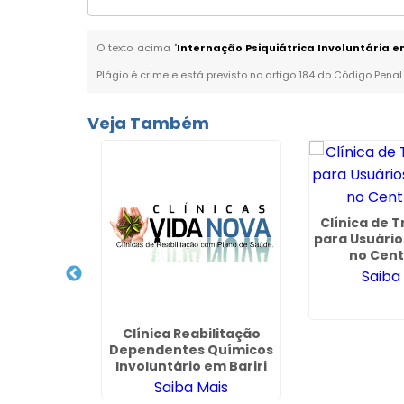
O texto acima "
Internação Psiquiátrica Involuntária 
Plágio é crime e está previsto no artigo 184 do Código Penal
Veja Também
Clínica de 
para Usuário
no Cent
cuperação
Saiba
Convênio
 no Jardim
- SP
ais
Clínica Reabilitação
Dependentes Químicos
Involuntário em Bariri
Saiba Mais