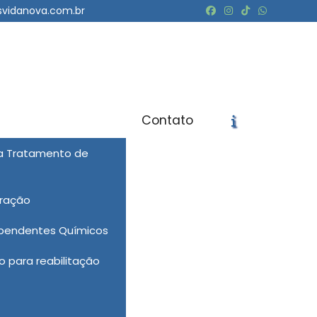
svidanova.com.br
Contato
ra Tratamento de
icite um Orçamento
Chame no WhatsApp
eração
Informações
ependentes Químicos
 para reabilitação