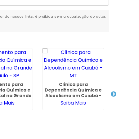
itando nossos links, é proibida sem a autorização do autor.
ento para
Clínica para
Clínica d
ia Química e
Dependência Química e
Pes
al na Grande
Alcoolismo em Cuiabá -
Esquizofr
ulo - SP
MT
de São
a Mais
Saiba Mais
Sa