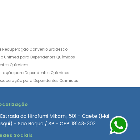
de Recuperação Convênio Bradesco
ão Unimed para Dependentes Químicos
entes Químicos
ilitação para Dependentes Químicos
Recuperação para Dependentes Químicos
ia Convênio Médico SulAmérica
aria para Dependentes Quimicos
inica de Recuperação Alcoolismo
ocalização
ca de Recuperação de Drogas Feminina
Estrada do Hirofumi Mikami, 501 - Caete (Mai
angélica
Clínica de Recuperação para Alcoólatra
asqui) - São Roque / SP - CEP: 18143-303
ntes Químicos
Clinica Dependencia Quimica
edes Sociais
 Involuntaria para Dependentes Quimicos