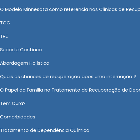
e o período de internação, o paciente é assistido por
O Modelo Minnesota como referência nas Clínicas de Recu
a estabilização do quadro e no início do processo
TCC
tegridade do indivíduo e promover condições para sua
TRE
s sobre internação psiquiátrica
Suporte Contínuo
Abordagem Holística
cursos presentes no mercado, a Casa Vida Nova se
Quais as chances de recuperação após uma internação ?
ação pois tem como objetivo proporcionar uma excelen
O Papel da Família no Tratamento de Recuperação de Dep
ialidades como Internação Involuntária Psiquiatria, In
itação para Alcoólatras Valor e Clínica Psiquiátrica Bra
Tem Cura?
ento. Contamos com excelentes ferramentas e ótimo
Comorbidades
Tratamento de Dependência Química
sobre Internação Psiquiátrica Involuntária em Garça?