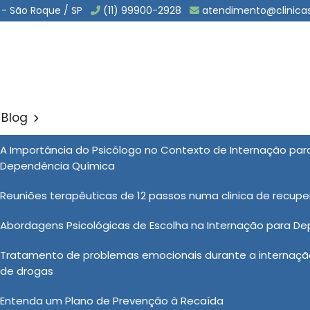
 - São Roque / SP
(11) 99900-2928
atendimento@clinica
Blog
ca Involuntária em Garça
A Importância do Psicólogo no Contexto de Internação pa
Sol
Dependência Química
untária em Garça
Reuniões terapêuticas de 12 passos numa clinica de recup
Abordagens Psicológicas de Escolha na Internação para D
 uma medida adotada em situações em que a pessoa,
Tratamento de problemas emocionais durante a internação
isco significativo à própria segurança ou à de outros,
de drogas
internação é autorizada com base em avaliação médica
 realizada em ambiente controlado e com estrutura
Entenda um Plano de Prevenção à Recaída