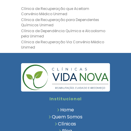
Clínica de Recuperação que Aceitam
Convênio Médico Unimed
Clínica de Recuperação para Dependentes
Químicos Unimed
Clínica de Dependência Química e Alcoolismo
pela Unimed
Clínica de Recuperação Via Convênio Médico
Unimed
Clínica de Recuperação Convênio Bradesco
Clinica de Recuperação de Drogas Pelo
Bradesco Saúde
Hospital Psiquiátrico para Dependentes
Químicos Unimed
Internação Unimed para Dependentes
Químicos
Clínica de Reabilitação com Convênio
Institucional
Bradesco Saúde
Clínica de Recuperação Via Convênio Médico
Home
Clínica para Dependentes Químicos
Quem Somos
Clinica de Recuperação de Dependentes
Clínicas
Químicos
Blog
Tratamento para Dependência Química e