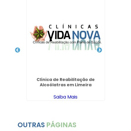
ria
Clínica de Reabilitação de
Intern
nheiros
Alcoólatras em Limeira
Saiba Mais
OUTRAS
PÁGINAS