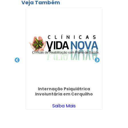
Veja Também
 para
Internação Psiquiátrica
Clín
Campo
Involuntária em Cerquilho
Saú
Saiba Mais