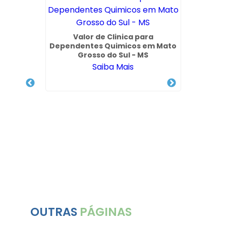
Valor de Clinica para
Dependentes Quimicos em Mato
Grosso do Sul - MS
Saiba Mais
Químico
Tr
 Ademar
In
OUTRAS
PÁGINAS