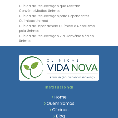
Clínica de Recuperação que Aceitam
Convênio Médico Unimed
Clínica de Recuperação para Dependentes
Químicos Unimed
Clínica de Dependência Química e Alcoolismo
pela Unimed
Clínica de Recuperação Via Convênio Médico
Unimed
Clínica de Recuperação Convênio Bradesco
Clinica de Recuperação de Drogas Pelo
Bradesco Saúde
Hospital Psiquiátrico para Dependentes
Químicos Unimed
Internação Unimed para Dependentes
Químicos
Clínica de Reabilitação com Convênio
Institucional
Bradesco Saúde
Clínica de Recuperação Via Convênio Médico
Home
Clínica para Dependentes Químicos
Quem Somos
Clinica de Recuperação de Dependentes
Clínicas
Químicos
Blog
Tratamento para Dependência Química e