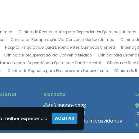
Unimed
Clínica de Recuperação para Dependentes Químicos Unimed
med
Clínica de Recuperação Via Convênio Médico Unimed
Clínica 
Hospital Psiquiátrico para Dependentes Químicos Unimed
Internaç
Clínica de Recuperação Via Convênio Médico
Clínica para Depend
atamento para Dependência Química e Saúde Mental
Clínica de Reab
a
Clínica de Repouso para Pessoas com Esquizofrenia
Clínica de 
ica de Tratamento para Usuários de Drogas
Clínica de Recuperação V
Centro de Recuperação de Drogados
Clinica de Internação Involunt
bilitação de Luxo
ucional
Clinica de Reabilitação Internação Involuntaria
Contato
Cl
L
uperação Baixo Custo
Clinica de Recuperação de Alcoólatras
Clini
e
(11) 99900-2928
 de Recuperação Involuntária
Clínica de Recuperação Involuntária Ev
 Somos
(11) 99900-2928
l
ecuperação que Aceita Convênio
Clínica de Tratamento para Depende
a melhor experiência.
ACEITAR
cas
atendimento@clinicasvidanov
R
endencia Quimica Feminina
Clinica Internação Involuntária
Clinica
a.com.br
 para Dependentes Quimicos Internação Involuntaria
Clínica para Dep
ato