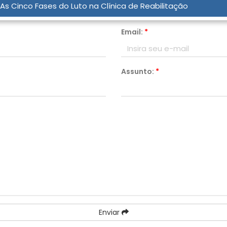
As Cinco Fases do Luto na Clínica de Reabilitação
Email:
*
Assunto:
*
Enviar