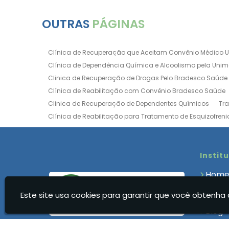
OUTRAS
PÁGINAS
Clínica de Recuperação que Aceitam Convênio Médico 
Clínica de Dependência Química e Alcoolismo pela Uni
Clinica de Recuperação de Drogas Pelo Bradesco Saúde
Clínica de Reabilitação com Convênio Bradesco Saúde
Clinica de Recuperação de Dependentes Químicos
Tr
Clínica de Reabilitação para Tratamento de Esquizofreni
Clínica para Dependência Química e Alcoolismo
Clín
Clínica de Recuperação Via Convênio da Porto Seguro
Clínica de Internação para Alcoólatras
Clínica de Rea
Instit
Clínica de Recuperação Até 500 Reais
Clínica de Rec
Hom
Clínica de Recuperação Feminina Evangélica
Clínica
Quem
Clínica de Recuperação para Drogados
Clínica de R
Este site usa cookies para garantir que você obtenha 
Clíni
Clinica Dependencia Quimica Evangelica
Clinica Dep
Blog
Clínica para Dependentes Químicos Feminina
Clinica
Cont