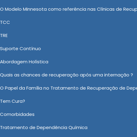
ermite a estabilização do quadro clínico, afastando o
O Modelo Minnesota como referência nas Clínicas de Recu
ionando condições adequadas para o tratamento. Essa
TCC
movendo avanços significativos na saúde mental e no
rotina.
TRE
o clínica psiquiátrica particular
Suporte Contínuo
Abordagem Holística
átrica Particular Internação no Jardim América conheça
Quais as chances de recuperação após uma internação ?
m Clínica de reabilitação. Temos variadas opções de p
O Papel da Família no Tratamento de Recuperação de Dep
Proceder, Clínica de Recuperação Que Aceita Convênio U
amento Alcoolismo Unimed. Entre em contato conosc
Tem Cura?
 mercado para dar o melhor atendimento possível.
Comorbidades
sobre Clínica Psiquiátrica Particular Internação no Jardim Amé
Tratamento de Dependência Química
Ou em nosso WhatsApp
Clicando aqui