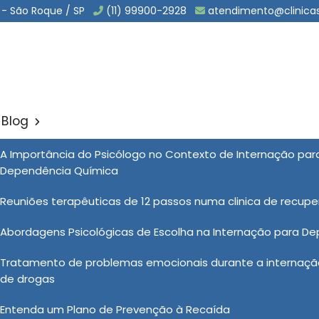
 - São Roque / SP
(11) 99900-2928
atendimento@clinica
Blog
Particular Internação no Ja
A Importância do Psicólogo no Contexto de Internação pa
Sol
Dependência Química
ar Internação no Jardim América
Reuniões terapêuticas de 12 passos numa clinica de recup
Abordagens Psicológicas de Escolha na Internação para D
ernação
é indicada para pessoas que enfrentam
Tratamento de problemas emocionais durante a internação
ados a graves, exigindo cuidados intensivos e
de drogas
struturado para oferecer segurança e acolhimento,
psiquiatras, psicólogos, terapeutas ocupacionais e
Entenda um Plano de Prevenção à Recaída