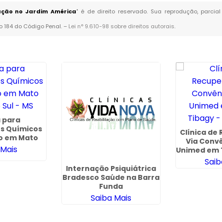
rnação no Jardim América
" é de direito reservado. Sua reprodução, parcia
go 184 do Código Penal. –
Lei n° 9.610-98 sobre direitos autorais
.
a para
s Químicos
Clínica de
io em Mato
Via Conv
 Sul - MS
 Mais
Unimed em 
- Gu
Saib
Internação Psiquiátrica
Bradesco Saúde na Barra
Funda
Saiba Mais