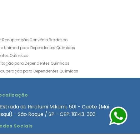
de Recuperação Convênio Bradesco
ão Unimed para Dependentes Químicos
entes Químicos
ilitação para Dependentes Químicos
Recuperação para Dependentes Químicos
ia Convênio Médico SulAmérica
aria para Dependentes Quimicos
inica de Recuperação Alcoolismo
ocalização
ca de Recuperação de Drogas Feminina
Estrada do Hirofumi Mikami, 501 - Caete (Mai
angélica
Clínica de Recuperação para Alcoólatra
asqui) - São Roque / SP - CEP: 18143-303
ntes Químicos
Clinica Dependencia Quimica
edes Sociais
 Involuntaria para Dependentes Quimicos
endentes Químicos Particular