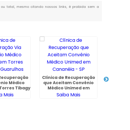
l ou total, mesmo citando nossos links, é proibida sem a
 Recuperação
Clínica de Recuperação
ênio Médico
que Aceitam Convênio
Torres Tibagy
Médico Unimed em
arulhos
Cananéia - SP
a Mais
Saiba Mais
Quanto
Interna
Viciad
Sa