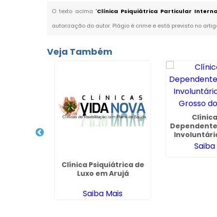
O texto acima "
Clínica Psiquiátrica Particular Inte
autorização do autor. Plágio é crime e está previsto no arti
Veja Também
pendência
Clínic
coolismo
Dependente
m Pirituba
Involuntár
Grosso do
ais
Saiba
Clínica Psiquiátrica de
Luxo em Arujá
Saiba Mais