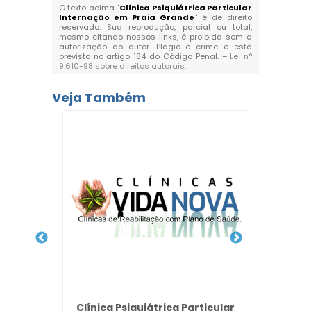
O texto acima "
Clínica Psiquiátrica Particular
Internação em Praia Grande
" é de direito
reservado. Sua reprodução, parcial ou total,
mesmo citando nossos links, é proibida sem a
autorização do autor. Plágio é crime e está
previsto no artigo 184 do Código Penal. –
Lei n°
9.610-98 sobre direitos autorais
.
Veja Também
Clí
Convên
Químico
Clínica Psiquiátrica Particular