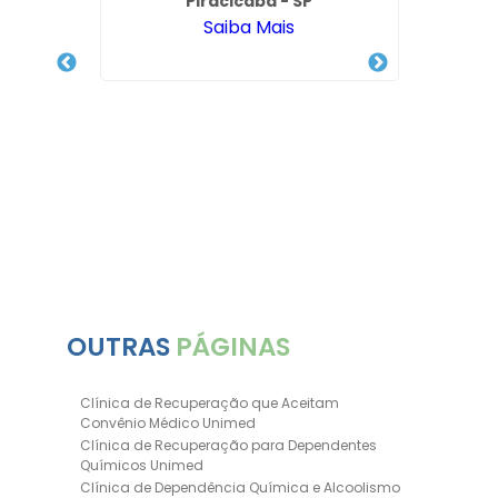
Piracicaba - SP
Saiba Mais
ntes
I
 em
De
OUTRAS
PÁGINAS
Clínica de Recuperação que Aceitam
Convênio Médico Unimed
Clínica de Recuperação para Dependentes
Químicos Unimed
Clínica de Dependência Química e Alcoolismo