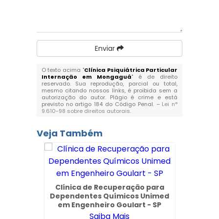
Enviar
O texto acima "
Clínica Psiquiátrica Particular
Internação em Mongaguá
" é de direito
reservado. Sua reprodução, parcial ou total,
mesmo citando nossos links, é proibida sem a
autorização do autor. Plágio é crime e está
previsto no artigo 184 do Código Penal. –
Lei n°
9.610-98 sobre direitos autorais
.
Veja Também
ímica e
Clínica de Recuperação para
Clínic
 Jardim
Dependentes Químicos Unimed
Br
em Engenheiro Goulart - SP
Saiba Mais