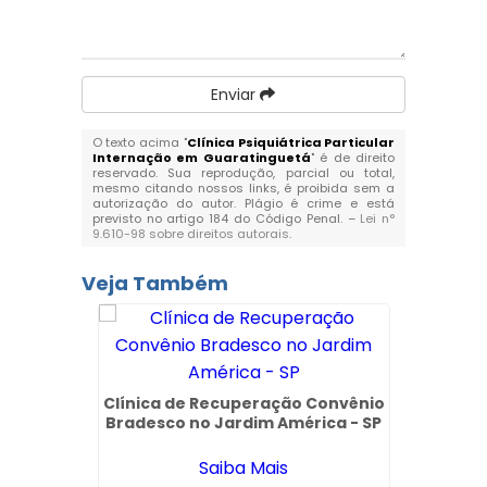
Enviar
O texto acima "
Clínica Psiquiátrica Particular
Internação em Guaratinguetá
" é de direito
reservado. Sua reprodução, parcial ou total,
mesmo citando nossos links, é proibida sem a
autorização do autor. Plágio é crime e está
previsto no artigo 184 do Código Penal. –
Lei n°
9.610-98 sobre direitos autorais
.
Veja Também
Clínica de Recuperação Convênio
Clí
Bradesco no Jardim América - SP
Convê
Saiba Mais