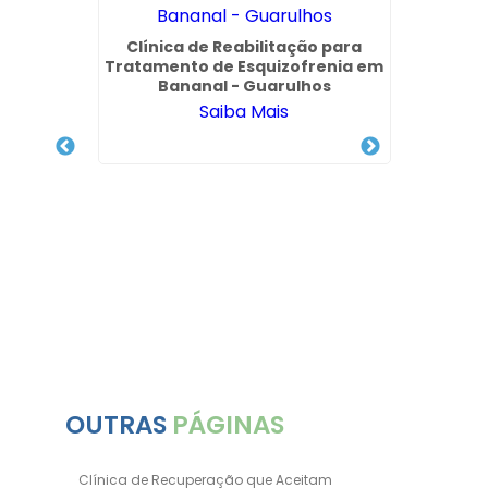
Clínica de Reabilitação para
Tratamento de Esquizofrenia em
Bananal - Guarulhos
Saiba Mais
o Que
Quanto
a Vila
Pesso
OUTRAS
PÁGINAS
Clínica de Recuperação que Aceitam