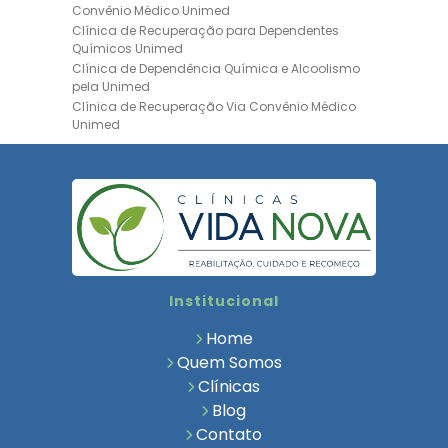
Convênio Médico Unimed
Clínica de Recuperação para Dependentes
Químicos Unimed
Clínica de Dependência Química e Alcoolismo
pela Unimed
Clínica de Recuperação Via Convênio Médico
Unimed
Clínica de Recuperação Convênio Bradesco
Clinica de Recuperação de Drogas Pelo
Bradesco Saúde
Hospital Psiquiátrico para Dependentes
Químicos Unimed
Internação Unimed para Dependentes
Químicos
Clínica de Reabilitação com Convênio
Institucional
Bradesco Saúde
Clínica de Recuperação Via Convênio Médico
Home
Clínica para Dependentes Químicos
Quem Somos
Clinica de Recuperação de Dependentes
Clínicas
Químicos
Blog
Tratamento para Dependência Química e
Saúde Mental
Contato
Clínica de Reabilitação para Dependentes