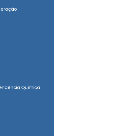
peração
a Alcoólatras Valor, sempre cumprindo com o
endência Química
empo e venha conhecer a melhor empresa no