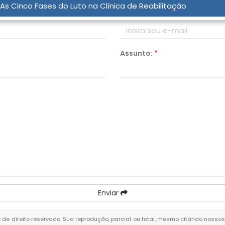
As Cinco Fases do Luto na Clínica de Reabilitação
Email:
*
Assunto:
*
Enviar
é de direito reservado. Sua reprodução, parcial ou total, mesmo citando nossos