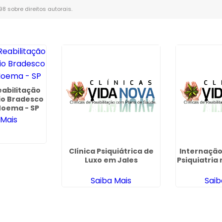
-98 sobre direitos autorais
.
eabilitação
o Bradesco
oema - SP
 Mais
Clínica Psiquiátrica de
Internação
Luxo em Jales
Psiquiatri
Saiba Mais
Saib