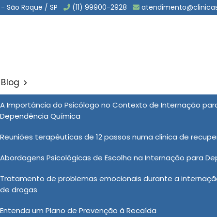
 - São Roque / SP
(11) 99900-2928
atendimento@clinica
Blog
de Luxo na Sumaré
A Importância do Psicólogo no Contexto de Internação pa
Sol
Dependência Química
na Sumaré
Reuniões terapêuticas de 12 passos numa clinica de recup
Abordagens Psicológicas de Escolha na Internação para D
 psiquiátrica de luxo
para te atender com qualidade,
Tratamento de problemas emocionais durante a internação
humanizado e atendimento discreto, encontrou o lugar
de drogas
ah, uma clínica especializada em atendimento da
químicos. Quer conhecer mais sobre nossas soluções e
Entenda um Plano de Prevenção à Recaída