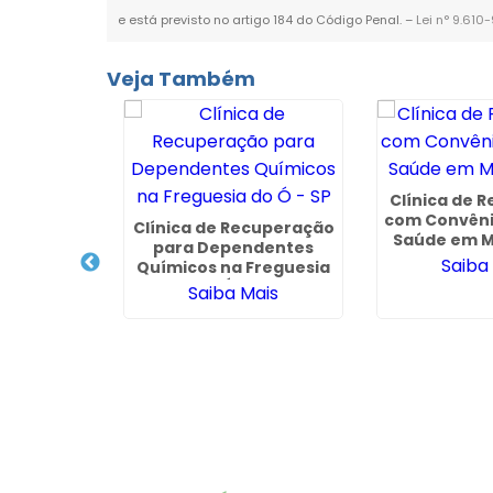
e está previsto no artigo 184 do Código Penal. –
Lei n° 9.610
Veja Também
Clínica de R
com Convêni
o para
Clínica de Recuperação
Saúde em M
Química e
para Dependentes
Saiba
em Limeira
Químicos na Freguesia
do Ó - SP
ais
Saiba Mais