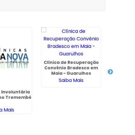
Clínica de Recuperação
Convênio Bradesco em
Maia - Guarulhos
Saiba Mais
 Involuntária
Internaç
a no Tremembé
Químico 
em Os
a Mais
Sa