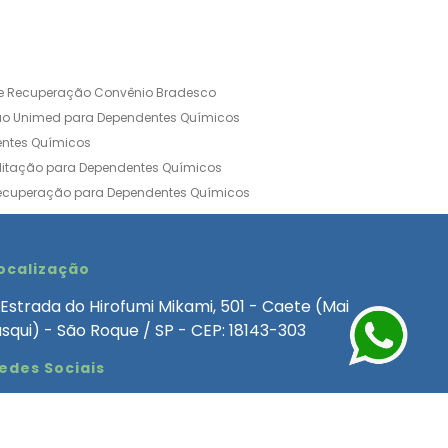
de Recuperação Convênio Bradesco
ão Unimed para Dependentes Químicos
entes Químicos
ilitação para Dependentes Químicos
Recuperação para Dependentes Químicos
ia Convênio Médico SulAmérica
aria para Dependentes Quimicos
inica de Recuperação Alcoolismo
ocalização
ca de Recuperação de Drogas Feminina
Estrada do Hirofumi Mikami, 501 - Caete (Mai
angélica
Clínica de Recuperação para Alcoólatra
asqui) - São Roque / SP - CEP: 18143-303
ntes Químicos
Clinica Dependencia Quimica
edes Sociais
 Involuntaria para Dependentes Quimicos
endentes Químicos Particular
as
Clínica Particular para Dependentes Químicos
Drogas