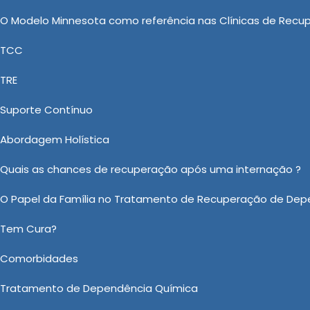
site! Se preferir, utilize os canais de comunicação
O Modelo Minnesota como referência nas Clínicas de Recu
atendimento especializado para buscar aconselhamento
TCC
TRE
átrica de luxo
Suporte Contínuo
 no mercado de Clínica de reabilitação, vem atuando
iquiátrica de Luxo na Sumaré, além de Internação
Abordagem Holística
uperação, Clínica Reabilitação Dependentes Químicos
Quais as chances de recuperação após uma internação ?
 Convenio Bradesco Saúde e Clínica de Reabilitação par
O Papel da Família no Tratamento de Recuperação de Dep
sta, a cada dia, clientes mais exigentes. Não perca t
Tem Cura?
 sobre Clínica Psiquiátrica de Luxo na Sumaré?
Comorbidades
Ou em nosso WhatsApp
Clicando aqui
Tratamento de Dependência Química