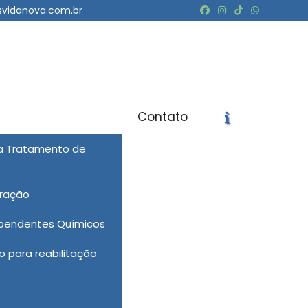
svidanova.com.br
Contato
ra Tratamento de
icite um Orçamento
Chame no WhatsApp
eração
Informações
ependentes Químicos
 para reabilitação