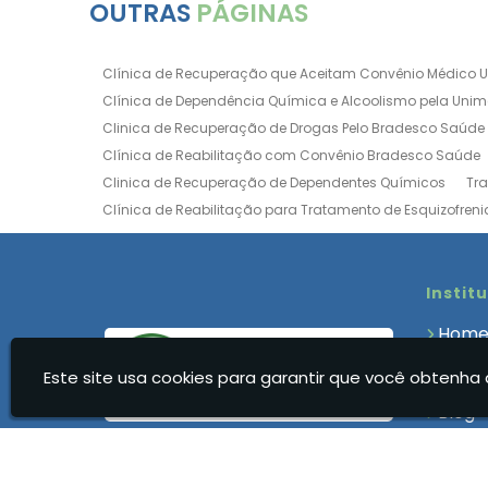
OUTRAS
PÁGINAS
Clínica de Recuperação que Aceitam Convênio Médico 
Clínica de Dependência Química e Alcoolismo pela Uni
Clinica de Recuperação de Drogas Pelo Bradesco Saúde
Clínica de Reabilitação com Convênio Bradesco Saúde
Clinica de Recuperação de Dependentes Químicos
Tr
Clínica de Reabilitação para Tratamento de Esquizofreni
Clínica para Dependência Química e Alcoolismo
Clín
Clínica de Recuperação Via Convênio da Porto Seguro
Clínica de Internação para Alcoólatras
Clínica de Rea
Instit
Clínica de Recuperação Até 500 Reais
Clínica de Rec
Hom
Clínica de Recuperação Feminina Evangélica
Clínica
Quem
Clínica de Recuperação para Drogados
Clínica de R
Este site usa cookies para garantir que você obtenha 
Clíni
Clinica Dependencia Quimica Evangelica
Clinica Dep
Blog
Clínica para Dependentes Químicos Feminina
Clinica
Cont
Clínica para Dependentes Químicos Valor
Clinica par
Infor
Clínica Reabilitação Dependentes Químicos
Clínica R