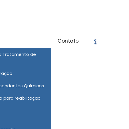
svidanova.com.br
Contato
ra Tratamento de
icite um Orçamento
Chame no WhatsApp
eração
Informações
ependentes Químicos
 para reabilitação