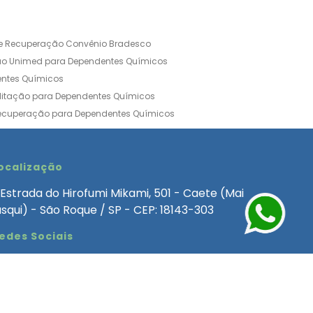
de Recuperação Convênio Bradesco
ão Unimed para Dependentes Químicos
entes Químicos
ilitação para Dependentes Químicos
Recuperação para Dependentes Químicos
ia Convênio Médico SulAmérica
aria para Dependentes Quimicos
inica de Recuperação Alcoolismo
ocalização
ca de Recuperação de Drogas Feminina
Estrada do Hirofumi Mikami, 501 - Caete (Mai
angélica
Clínica de Recuperação para Alcoólatra
asqui) - São Roque / SP - CEP: 18143-303
ntes Químicos
Clinica Dependencia Quimica
edes Sociais
 Involuntaria para Dependentes Quimicos
endentes Químicos Particular
as
Clínica Particular para Dependentes Químicos
Drogas
ecuperação para Dependentes Quimicos