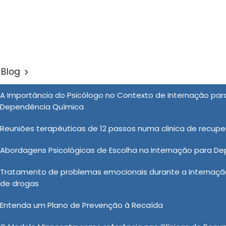
 - São Roque / SP
(11) 99900-2928
atendimento@clinica
Blog
de Luxo em Jaú
A Importância do Psicólogo no Contexto de Internação pa
Sol
Dependência Química
m Jaú
Reuniões terapêuticas de 12 passos numa clinica de recup
Abordagens Psicológicas de Escolha na Internação para D
rutura dedicada ao tratamento da saúde mental que
Tratamento de problemas emocionais durante a internação
rivacidade e serviços personalizados. Nesse modelo de
de drogas
ações individuais, alimentação elaborada, atividades
mento por profissionais altamente qualificados. O
Entenda um Plano de Prevenção à Recaída