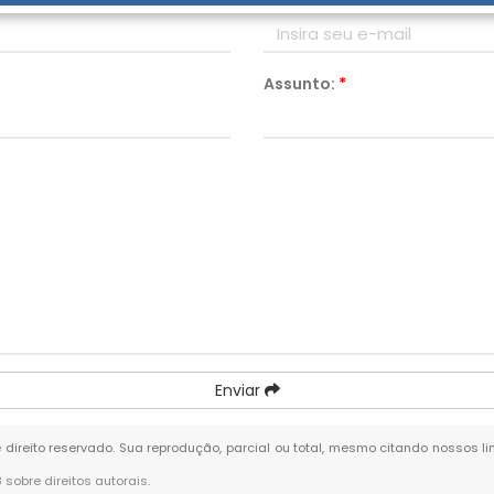
As Cinco Fases do Luto na Clínica de Reabilitação
Assunto:
*
Enviar
e direito reservado. Sua reprodução, parcial ou total, mesmo citando nossos li
8 sobre direitos autorais
.