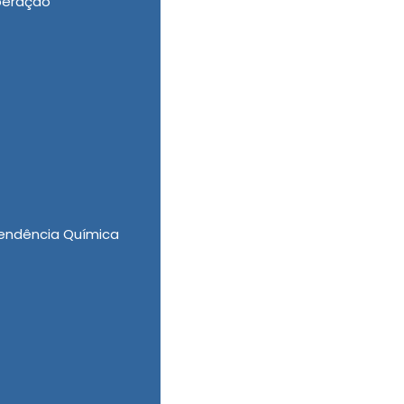
peração
ico Internação e Quanto Custa para Internar
endência Química
faça um orçamento.