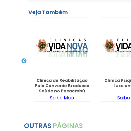
Veja Também
cuperação
o Bradesco
tro - SP
ais
Clinica de Reabilitação
Clínica Psiq
Pelo Convenio Bradesco
Luxo e
Saúde no Pacaembú
Saiba Mais
Saiba
OUTRAS
PÁGINAS