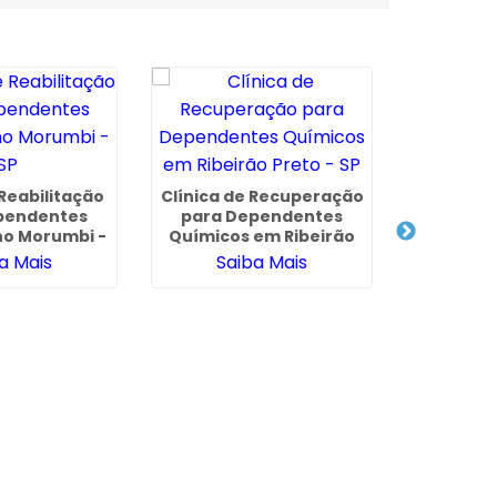
Clínica d
com Conv
 Reabilitação
Clínica de Recuperação
Saúde em
pendentes
para Dependentes
Sa
no Morumbi -
Químicos em Ribeirão
SP
Preto - SP
a Mais
Saiba Mais