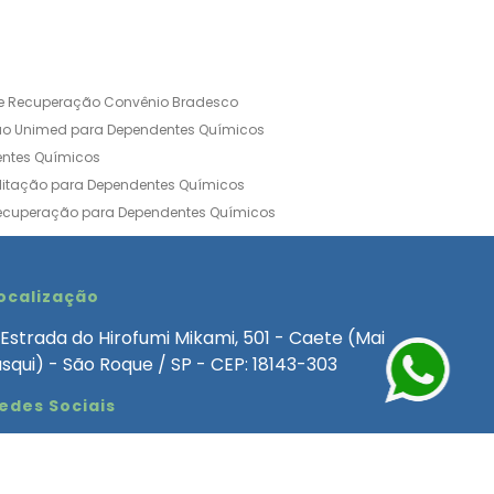
de Recuperação Convênio Bradesco
ão Unimed para Dependentes Químicos
entes Químicos
ilitação para Dependentes Químicos
Recuperação para Dependentes Químicos
ia Convênio Médico SulAmérica
aria para Dependentes Quimicos
inica de Recuperação Alcoolismo
ocalização
ca de Recuperação de Drogas Feminina
Estrada do Hirofumi Mikami, 501 - Caete (Mai
angélica
Clínica de Recuperação para Alcoólatra
asqui) - São Roque / SP - CEP: 18143-303
ntes Químicos
Clinica Dependencia Quimica
edes Sociais
 Involuntaria para Dependentes Quimicos
endentes Químicos Particular
as
Clínica Particular para Dependentes Químicos
Drogas