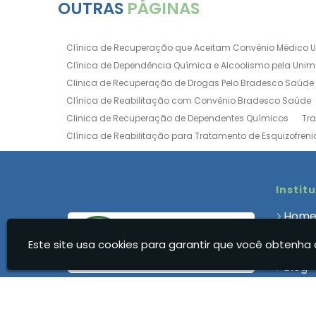
OUTRAS
PÁGINAS
Clínica de Recuperação que Aceitam Convênio Médico 
Clínica de Dependência Química e Alcoolismo pela Uni
Clinica de Recuperação de Drogas Pelo Bradesco Saúde
Clínica de Reabilitação com Convênio Bradesco Saúde
Clinica de Recuperação de Dependentes Químicos
Tr
Clínica de Reabilitação para Tratamento de Esquizofreni
Clínica para Dependência Química e Alcoolismo
Clín
Clínica de Recuperação Via Convênio da Porto Seguro
Clínica de Internação para Alcoólatras
Clínica de Rea
Instit
Clínica de Recuperação Até 500 Reais
Clínica de Rec
Hom
Clínica de Recuperação Feminina Evangélica
Clínica
Quem
Clínica de Recuperação para Drogados
Clínica de R
Este site usa cookies para garantir que você obtenha 
Clíni
Clinica Dependencia Quimica Evangelica
Clinica Dep
Blog
Clínica para Dependentes Químicos Feminina
Clinica
Cont
Clínica para Dependentes Químicos Valor
Clinica par
Infor
Clínica Reabilitação Dependentes Químicos
Clínica R