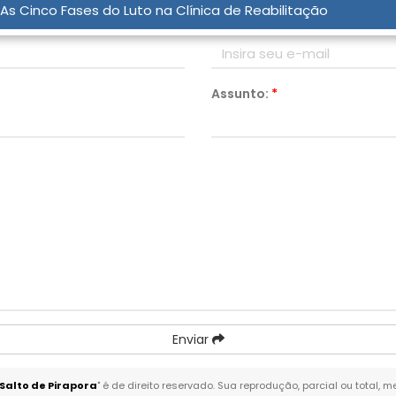
As Cinco Fases do Luto na Clínica de Reabilitação
Email:
*
Assunto:
*
Enviar
Salto de Pirapora
" é de direito reservado. Sua reprodução, parcial ou total,