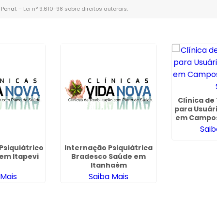
 Penal. –
Lei n° 9.610-98 sobre direitos autorais
.
Clínica d
para Usuár
em Campos
Saib
siquiátrico
Internação Psiquiátrica
em Itapevi
Bradesco Saúde em
Itanhaém
 Mais
Saiba Mais