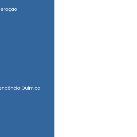
peração
Clínica Psiquiátrica Bradesco Saúde com a
endência Química
A New New Clinica Vida Nova disponibiliza
ra?