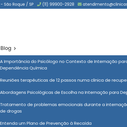
 - São Roque / SP
(11) 99900-2928
atendimento@clinica
Blog
Bradesco Saúde em Salto de 
A Importância do Psicólogo no Contexto de Internação pa
Sol
Dependência Química
 Saúde em Salto de Pirapora
Reuniões terapêuticas de 12 passos numa clinica de recup
Abordagens Psicológicas de Escolha na Internação para D
a psiquiatrica bradesco saúde para te atender com
Tratamento de problemas emocionais durante a internação
ratamento humanizado e atendimento discreto, encontrou
de drogas
to Noah, uma clínica especializada em atendimento da
químicos. Quer conhecer mais sobre nossas soluções e
Entenda um Plano de Prevenção à Recaída