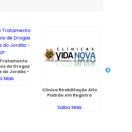
e Tratamento
ios de Drogas
 do Jordão -
SP
a Mais
Clínica Reabilitação Alto
Internaçã
Padrão em Registro
Psiquia
Saiba Mais
Sa