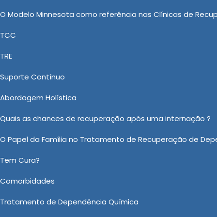
site! Se preferir, utilize os canais de comunicação
O Modelo Minnesota como referência nas Clínicas de Recu
atendimento especializado para buscar aconselhamento
TCC
TRE
iatrica Bradesco Saúde
Suporte Contínuo
átrica Bradesco Saúde em Salto de Pirapora de maior
nte com a New New Clinica Vida Nova que, proporciona,
Abordagem Holística
ntária Como Proceder, Internação Involuntária de
Quais as chances de recuperação após uma internação ?
a Quimica, Clinica de Recuperação de Alcoólatras e 
O Papel da Família no Tratamento de Recuperação de Dep
 positiva das demais empresas de Clínica de Saúde. 
mento de sucesso.
Tem Cura?
 sobre Clínica Psiquiátrica Bradesco Saúde em Salto de Pirapo
Comorbidades
Ou em nosso WhatsApp
Clicando aqui
Tratamento de Dependência Química