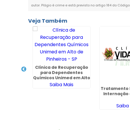
autor. Plágio é crime e está previsto no artigo 184 do Código
Veja Também
cuperação
 da Porto
Clínica de Recuperação
uruvi - SP
para Dependentes
ais
Químicos Unimed em Alto
de Pinheiros - SP
Saiba Mais
Tratamento P
Internação 
Saiba