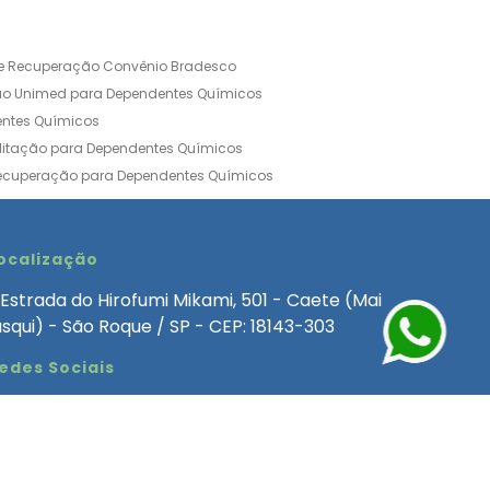
de Recuperação Convênio Bradesco
ão Unimed para Dependentes Químicos
entes Químicos
ilitação para Dependentes Químicos
Recuperação para Dependentes Químicos
ia Convênio Médico SulAmérica
aria para Dependentes Quimicos
inica de Recuperação Alcoolismo
ocalização
ca de Recuperação de Drogas Feminina
Estrada do Hirofumi Mikami, 501 - Caete (Mai
angélica
Clínica de Recuperação para Alcoólatra
asqui) - São Roque / SP - CEP: 18143-303
ntes Químicos
Clinica Dependencia Quimica
edes Sociais
 Involuntaria para Dependentes Quimicos
endentes Químicos Particular
as
Clínica Particular para Dependentes Químicos
Drogas
ecuperação para Dependentes Quimicos