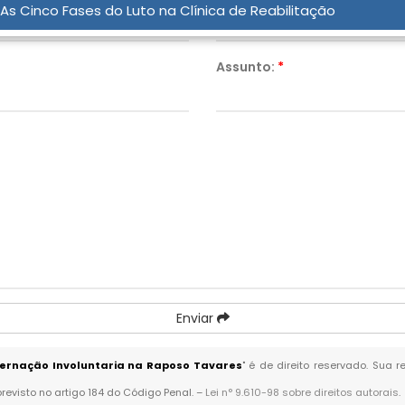
As Cinco Fases do Luto na Clínica de Reabilitação
Assunto:
*
Enviar
ternação Involuntaria na Raposo Tavares
" é de direito reservado. Sua 
previsto no artigo 184 do Código Penal. –
Lei n° 9.610-98 sobre direitos autorais
.