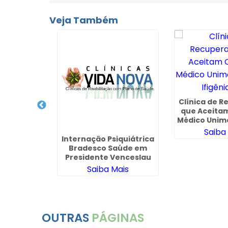
Veja Também
Clínica de 
que Aceita
Médico Unim
Ifigêni
Saiba
cuperação
Internação Psiquiátrica
lia
Bradesco Saúde em
Presidente Venceslau
ais
Saiba Mais
OUTRAS
PÁGINAS