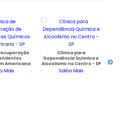
 Recuperação
Clínica para
Clínica d
endentes
Dependência Química e
com Conv
em Americana
Alcoolismo no Centro - SP
Saúde em
 SP
- G
a Mais
Saiba Mais
Sa