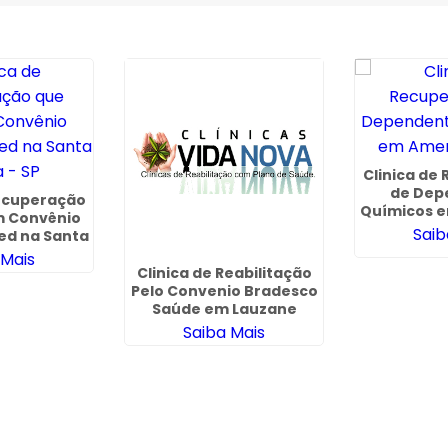
Clinica de
de Dep
Recuperação
Químicos 
m Convênio
-
Saib
ed na Santa
a - SP
 Mais
Clinica de Reabilitação
Pelo Convenio Bradesco
Saúde em Lauzane
Paulista
Saiba Mais