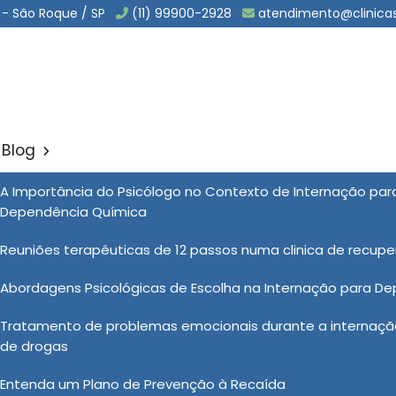
 - São Roque / SP
(11) 99900-2928
atendimento@clinica
Blog
ntes Quimicos Internação I
A Importância do Psicólogo no Contexto de Internação pa
Dependência Química
Sol
Reuniões terapêuticas de 12 passos numa clinica de recup
micos Internação Involuntaria na Raposo Tavares
Abordagens Psicológicas de Escolha na Internação para D
Tratamento de problemas emocionais durante a internação
ação Involuntaria na Raposo Tavares é uma instituição
de drogas
o lutando contra o vício em substâncias nocivas. Com
Entenda um Plano de Prevenção à Recaída