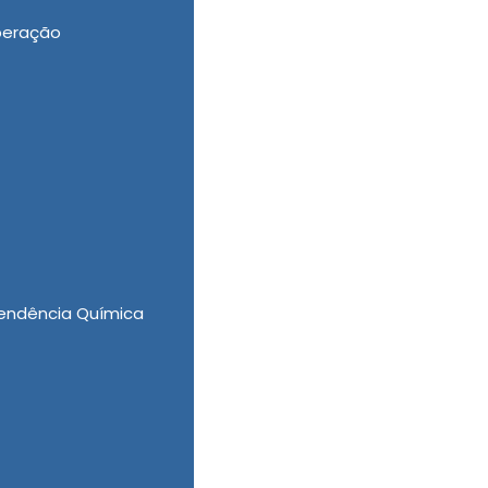
peração
 Quimicos Internação Involuntaria na Raposo
ize uma cotação. Temos os mais competentes
.
endência Química
aria na Raposo Tavares?