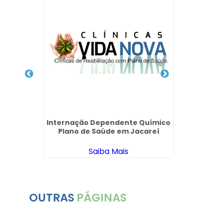
o que
 Unimed
Internação Dependente Químico
In
Plano de Saúde em Jacareí
Saiba Mais
OUTRAS
PÁGINAS