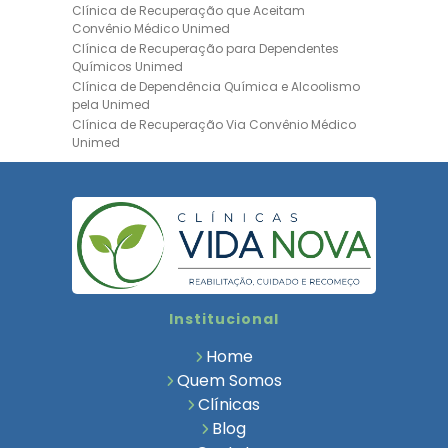
Clínica de Recuperação que Aceitam
Convênio Médico Unimed
Clínica de Recuperação para Dependentes
Químicos Unimed
Clínica de Dependência Química e Alcoolismo
pela Unimed
Clínica de Recuperação Via Convênio Médico
Unimed
Clínica de Recuperação Convênio Bradesco
Clinica de Recuperação de Drogas Pelo
Bradesco Saúde
Hospital Psiquiátrico para Dependentes
Químicos Unimed
Internação Unimed para Dependentes
Químicos
Clínica de Reabilitação com Convênio
Institucional
Bradesco Saúde
Clínica de Recuperação Via Convênio Médico
Home
Clínica para Dependentes Químicos
Quem Somos
Clinica de Recuperação de Dependentes
Clínicas
Químicos
Blog
Tratamento para Dependência Química e
Saúde Mental