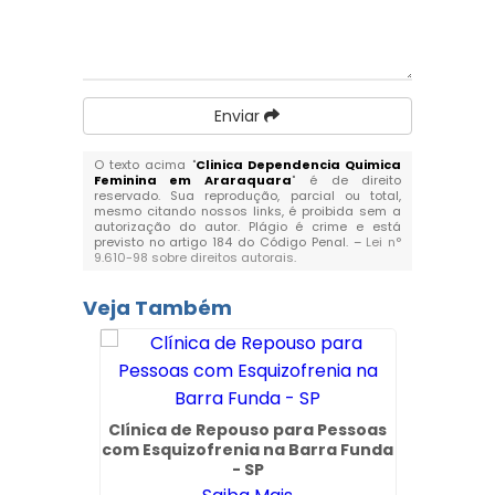
Enviar
O texto acima "
Clinica Dependencia Quimica
Feminina em Araraquara
" é de direito
reservado. Sua reprodução, parcial ou total,
mesmo citando nossos links, é proibida sem a
autorização do autor. Plágio é crime e está
previsto no artigo 184 do Código Penal. –
Lei n°
9.610-98 sobre direitos autorais
.
Veja Também
Clínica de Repouso para Pessoas
Clinic
com Esquizofrenia na Barra Funda
Pelo 
- SP