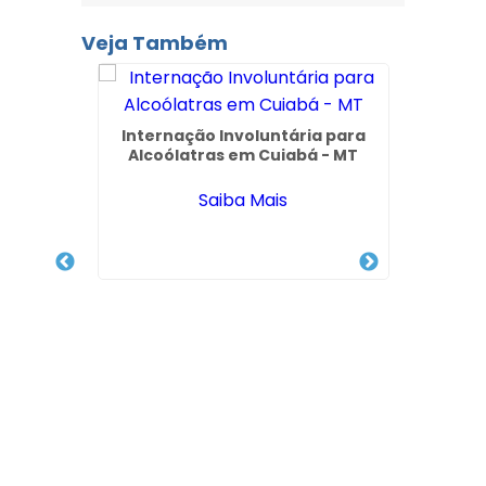
Veja Também
Internação Involuntária para
Alcoólatras em Cuiabá - MT
Saiba Mais
ica
Clínic
der em