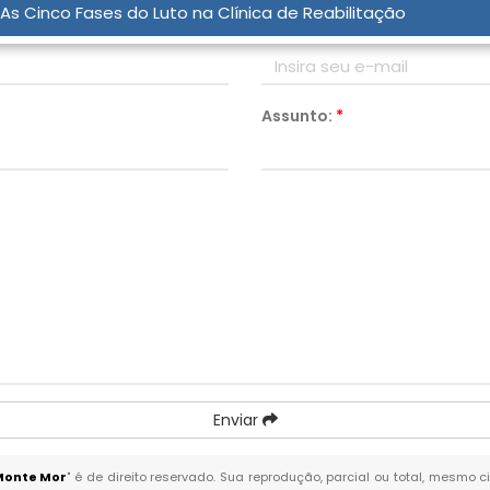
As Cinco Fases do Luto na Clínica de Reabilitação
Email:
*
Assunto:
*
Enviar
Monte Mor
" é de direito reservado. Sua reprodução, parcial ou total, mesmo 