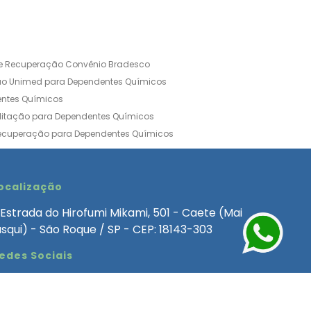
de Recuperação Convênio Bradesco
ão Unimed para Dependentes Químicos
entes Químicos
ilitação para Dependentes Químicos
Recuperação para Dependentes Químicos
ia Convênio Médico SulAmérica
aria para Dependentes Quimicos
inica de Recuperação Alcoolismo
ocalização
ca de Recuperação de Drogas Feminina
Estrada do Hirofumi Mikami, 501 - Caete (Mai
angélica
Clínica de Recuperação para Alcoólatra
asqui) - São Roque / SP - CEP: 18143-303
ntes Químicos
Clinica Dependencia Quimica
edes Sociais
 Involuntaria para Dependentes Quimicos
endentes Químicos Particular
as
Clínica Particular para Dependentes Químicos
Drogas