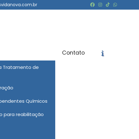
svidanova.com.br
Contato
ra Tratamento de
icite um Orçamento
Chame no WhatsApp
eração
Informações
ependentes Químicos
 para reabilitação