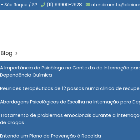
 - São Roque / SP
(11) 99900-2928
atendimento@clinica
Blog
ão de Drogas em Monte Mor
A Importância do Psicólogo no Contexto de Internação pa
Sol
Dependência Química
rogas em Monte Mor
Reuniões terapêuticas de 12 passos numa clinica de recup
Abordagens Psicológicas de Escolha na Internação para D
ecuperação de drogas para te atender com qualidade,
Tratamento de problemas emocionais durante a internação
humanizado e atendimento discreto, encontrou o lugar
de drogas
ah, uma clínica especializada em atendimento da
químicos. Quer conhecer mais sobre nossas soluções e
Entenda um Plano de Prevenção à Recaída