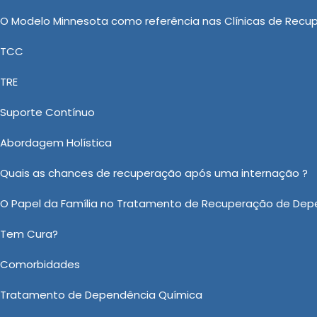
site! Se preferir, utilize os canais de comunicação
O Modelo Minnesota como referência nas Clínicas de Recu
atendimento especializado para buscar aconselhamento
TCC
TRE
cuperação de drogas especializada
Suporte Contínuo
mica Evangelica, Tratamento Involuntário Dependencia
lano de Saúde, Clinica de Reabilitação Pelo Convenio
Abordagem Holística
que Aceita Convênio, a New New Clinica Vida Nova se
Quais as chances de recuperação após uma internação ?
ois conta com os melhores recursos do mercado a fim d
O Papel da Família no Tratamento de Recuperação de Dep
almejada. Detentora da parceria com profissionais qua
o possível. Entre em contato e faça um orçamento.
Tem Cura?
o sobre Clinica de Recuperação de Drogas em Monte Mor?
Comorbidades
Ou em nosso WhatsApp
Clicando aqui
Tratamento de Dependência Química