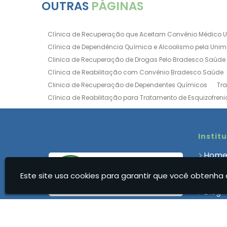
OUTRAS
PÁGINAS
Clínica de Recuperação que Aceitam Convênio Médico 
Clínica de Dependência Química e Alcoolismo pela Uni
Clinica de Recuperação de Drogas Pelo Bradesco Saúde
Clínica de Reabilitação com Convênio Bradesco Saúde
Clinica de Recuperação de Dependentes Químicos
Tr
Clínica de Reabilitação para Tratamento de Esquizofreni
Clínica para Dependência Química e Alcoolismo
Clín
Clínica de Recuperação Via Convênio da Porto Seguro
Clínica de Internação para Alcoólatras
Clínica de Rea
Instit
Clínica de Recuperação Até 500 Reais
Clínica de Rec
Hom
Clínica de Recuperação Feminina Evangélica
Clínica
Quem
Clínica de Recuperação para Drogados
Clínica de R
Este site usa cookies para garantir que você obtenha 
Clíni
Clinica Dependencia Quimica Evangelica
Clinica Dep
Blog
Clínica para Dependentes Químicos Feminina
Clinica
Cont
Clínica para Dependentes Químicos Valor
Clinica par
Infor
Clínica Reabilitação Dependentes Químicos
Clínica R