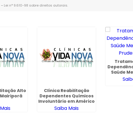
. –
Lei n° 9.610-98 sobre direitos autorais
.
Tratam
Dependênc
Saúde Men
Prude
Saib
litação Alto
Clínica Reabilitação
Mairiporã
Dependentes Químicos
Involuntário em Américo
Brasiliense
 Mais
Saiba Mais