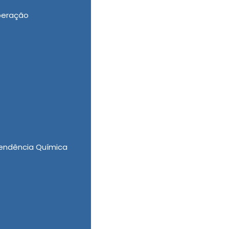
peração
e disponibilizar Clinica de Recuperação de
endência Química
lificados, a New New Clinica Vida Nova se