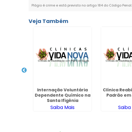
Plágio é crime e está previsto no artigo 184 do Código Penal
Veja Também
ependente
Internação Voluntária
Clínica Reabi
 de Saúde
Dependente Químico na
Padrão em 
nifácio
Santa Ifigênia
ais
Saiba Mais
Saiba