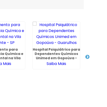
ento para
Hospital Psiquiátrico para
Valor de
ia Química e
Dependentes Químicos
Depende
tal na Vila
Unimed em Gopoúva -
em Mato G
nte - SP
Guarulhos
a Mais
Saiba Mais
Sa