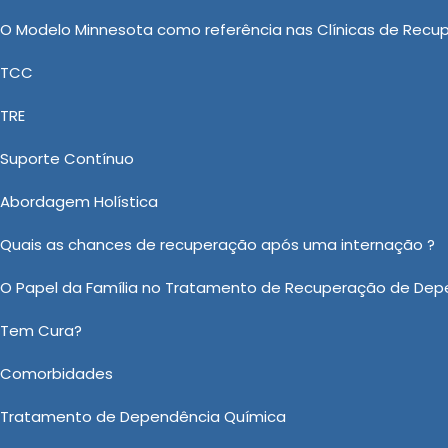
site! Se preferir, utilize os canais de comunicação
O Modelo Minnesota como referência nas Clínicas de Recu
atendimento especializado para buscar aconselhamento
TCC
TRE
cuperação de drogas especializada
Suporte Contínuo
gmento de Clínica de reabilitação, a Casa Vida Nova
o objetivo de disponibilizar Clinica de Recuperação de
Abordagem Holística
 você tanto almeja. Venha e faça um orçamento. Além
Quais as chances de recuperação após uma internação ?
iquiátrica Involuntária, Clínica de Reabilitação para 
O Papel da Família no Tratamento de Recuperação de Dep
gas e Clínica para Dependentes Químicos Involuntári
vel.
Tem Cura?
o sobre Clinica de Recuperação de Drogas em Catanduva?
Comorbidades
Ou em nosso WhatsApp
Clicando aqui
Tratamento de Dependência Química