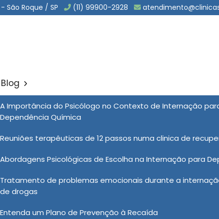
 - São Roque / SP
(11) 99900-2928
atendimento@clinica
Blog
ão de Drogas em Catanduv
A Importância do Psicólogo no Contexto de Internação pa
Sol
Dependência Química
rogas em Catanduva
Reuniões terapêuticas de 12 passos numa clinica de recup
Abordagens Psicológicas de Escolha na Internação para D
ecuperação de drogas
para te atender com qualidade,
Tratamento de problemas emocionais durante a internação
humanizado e atendimento discreto, encontrou o lugar
de drogas
ah, uma clínica especializada em atendimento da
químicos. Quer conhecer mais sobre nossas soluções e
Entenda um Plano de Prevenção à Recaída