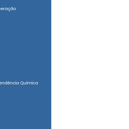
peração
Alcoólatras Valor, Tratamento Psiquiátrico
endência Química
o, contamos com profissionais competentes