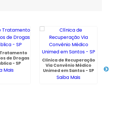
e Tratamento
ios de Drogas
Clínica de Recuperação
Clínica d
blica - SP
Via Convênio Médico
para T
a Mais
Unimed em Santos - SP
Esquizof
Carmelo
Saiba Mais
Sa