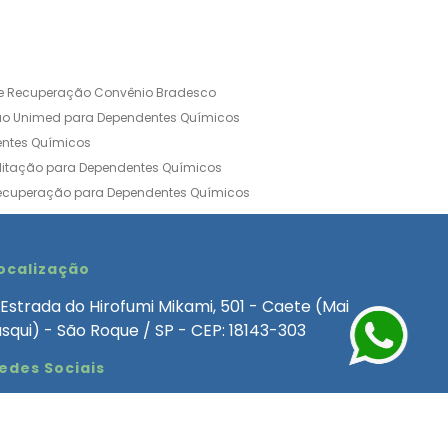
de Recuperação Convênio Bradesco
ão Unimed para Dependentes Químicos
entes Químicos
ilitação para Dependentes Químicos
Recuperação para Dependentes Químicos
ia Convênio Médico SulAmérica
aria para Dependentes Quimicos
inica de Recuperação Alcoolismo
ocalização
ca de Recuperação de Drogas Feminina
Estrada do Hirofumi Mikami, 501 - Caete (Mai
angélica
Clínica de Recuperação para Alcoólatra
asqui) - São Roque / SP - CEP: 18143-303
ntes Químicos
Clinica Dependencia Quimica
edes Sociais
 Involuntaria para Dependentes Quimicos
endentes Químicos Particular
as
Clínica Particular para Dependentes Químicos
Drogas