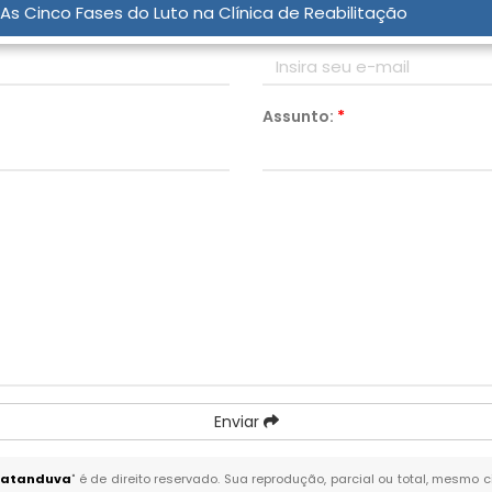
As Cinco Fases do Luto na Clínica de Reabilitação
Email:
*
Assunto:
*
Enviar
 Catanduva
" é de direito reservado. Sua reprodução, parcial ou total, mesmo 