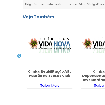
Plágio é crime e está previsto no artigo 184 do Código Penal
Veja Também
cuperação
ndentes
ardim São
SP
ais
Clínica Reabilitação Alto
Clínic
Padrão no Jockey Club
Dependente
Involuntári
Ade
Saiba Mais
Saiba