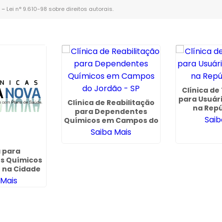
. –
Lei n° 9.610-98 sobre direitos autorais
.
Clínica d
para Usuár
Clínica de Reabilitação
na Repú
para Dependentes
Saib
Químicos em Campos do
Jordão - SP
Saiba Mais
a para
s Químicos
o na Cidade
mar
 Mais