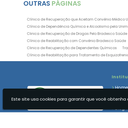
OUTRAS
PÁGINAS
Clínica de Recuperação que Aceitam Convênio Médico 
Clínica de Dependência Química e Alcoolismo pela Uni
Clinica de Recuperação de Drogas Pelo Bradesco Saúde
Clínica de Reabilitação com Convênio Bradesco Saúde
Clinica de Recuperação de Dependentes Químicos
Tr
Clínica de Reabilitação para Tratamento de Esquizofreni
Clínica para Dependência Química e Alcoolismo
Clín
Clínica de Recuperação Via Convênio da Porto Seguro
Clínica de Internação para Alcoólatras
Clínica de Rea
Instit
Clínica de Recuperação Até 500 Reais
Clínica de Rec
Hom
Clínica de Recuperação Feminina Evangélica
Clínica
Quem
Clínica de Recuperação para Drogados
Clínica de R
Este site usa cookies para garantir que você obtenha 
Clíni
Clinica Dependencia Quimica Evangelica
Clinica Dep
Blog
Clínica para Dependentes Químicos Feminina
Clinica
Cont
Clínica para Dependentes Químicos Valor
Clinica par
Infor
Clínica Reabilitação Dependentes Químicos
Clínica R