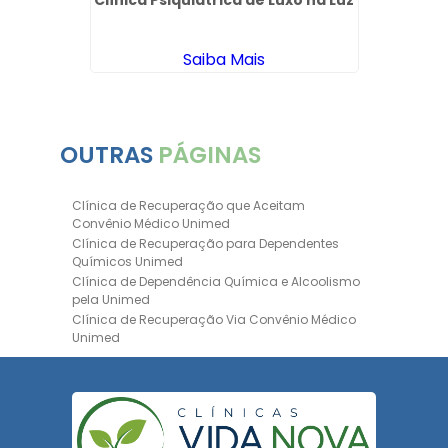
Clínica Psiquiátrica de Luxo na Luz
Clinic
Saiba Mais
OUTRAS
PÁGINAS
Clínica de Recuperação que Aceitam
Convênio Médico Unimed
Clínica de Recuperação para Dependentes
Químicos Unimed
Clínica de Dependência Química e Alcoolismo
pela Unimed
Clínica de Recuperação Via Convênio Médico
Unimed
Clínica de Recuperação Convênio Bradesco
Clinica de Recuperação de Drogas Pelo
Bradesco Saúde
Hospital Psiquiátrico para Dependentes
Químicos Unimed