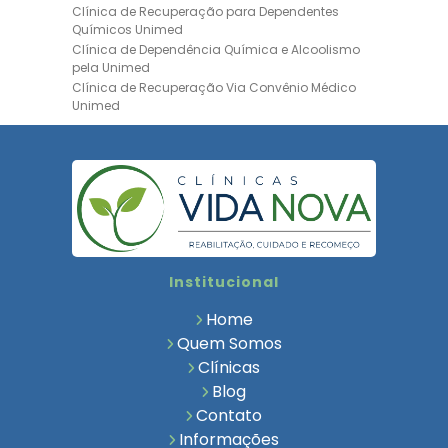
Clínica de Recuperação para Dependentes
Químicos Unimed
Clínica de Dependência Química e Alcoolismo
pela Unimed
Clínica de Recuperação Via Convênio Médico
Unimed
Clínica de Recuperação Convênio Bradesco
Clinica de Recuperação de Drogas Pelo
Bradesco Saúde
Hospital Psiquiátrico para Dependentes
Químicos Unimed
Internação Unimed para Dependentes
Químicos
Clínica de Reabilitação com Convênio
Institucional
Bradesco Saúde
Clínica de Recuperação Via Convênio Médico
Home
Clínica para Dependentes Químicos
Quem Somos
Clinica de Recuperação de Dependentes
Clínicas
Químicos
Blog
Tratamento para Dependência Química e
Saúde Mental
Contato
Clínica de Reabilitação para Dependentes
Informações
Químicos