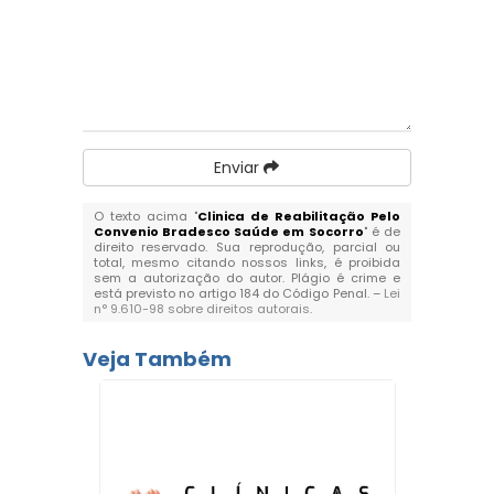
Enviar
O texto acima "
Clinica de Reabilitação Pelo
Convenio Bradesco Saúde em Socorro
" é de
direito reservado. Sua reprodução, parcial ou
total, mesmo citando nossos links, é proibida
sem a autorização do autor. Plágio é crime e
está previsto no artigo 184 do Código Penal. –
Lei
n° 9.610-98 sobre direitos autorais
.
Veja Também
 Luxo em
 MS
Clí