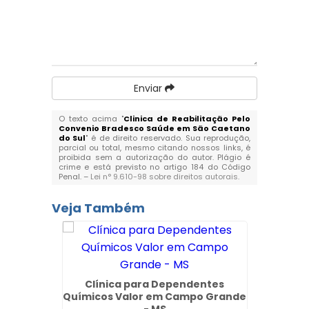
Enviar
O texto acima "
Clinica de Reabilitação Pelo
Convenio Bradesco Saúde em São Caetano
do Sul
" é de direito reservado. Sua reprodução,
parcial ou total, mesmo citando nossos links, é
proibida sem a autorização do autor. Plágio é
crime e está previsto no artigo 184 do Código
Penal. –
Lei n° 9.610-98 sobre direitos autorais
.
Veja Também
Clínica para Dependentes
Clínic
Químicos Valor em Campo Grande
com