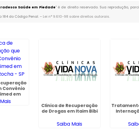
o Bradesco Saúde em Piedade
" é de direito reservado. Sua reprodução, par
go 184 do Código Penal. –
Lei n° 9.610-98 sobre direitos autorais
.
Recuperação
m Convênio
nimed em
Rocha - SP
 Mais
Clinica de Recuperação
Tratamento
de Drogas em Itaim Bibi
Internaç
Saiba Mais
Saib