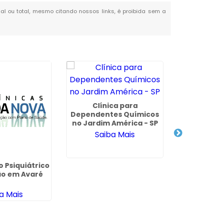
cial ou total, mesmo citando nossos links, é proibida sem a
Clínica para
Dependentes Químicos
Clinica 
no Jardim América - SP
de Alcoó
Saiba Mais
Grosso
Sa
 Psiquiátrico
ão em Avaré
a Mais