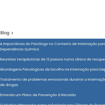
 - São Roque / SP
(11) 99900-2928
atendimento@clinica
Blog
ão Pelo Convenio Bradesco
A Importância do Psicólogo no Contexto de Internação pa
Sol
Dependência Química
 Convenio Bradesco Saúde em Piedade
Reuniões terapêuticas de 12 passos numa clinica de recup
Abordagens Psicológicas de Escolha na Internação para D
de reabilitação pelo convênio Bradesco Saúde para te
Tratamento de problemas emocionais durante a internação
pecializados, tratamento humanizado e atendimento
de drogas
-vindo ao Instituto Noah, uma clínica especializada em
 de dependentes químicos. Quer conhecer mais sobre
Entenda um Plano de Prevenção à Recaída