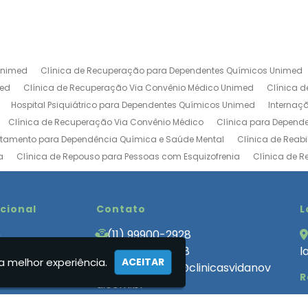
Unimed
Clínica de Recuperação para Dependentes Químicos Unimed
med
Clínica de Recuperação Via Convênio Médico Unimed
Clínica 
Hospital Psiquiátrico para Dependentes Químicos Unimed
Internaç
Clínica de Recuperação Via Convênio Médico
Clínica para Depend
atamento para Dependência Química e Saúde Mental
Clínica de Reab
a
Clínica de Repouso para Pessoas com Esquizofrenia
Clínica de 
ica de Tratamento para Usuários de Drogas
Clínica de Recuperação V
Centro de Recuperação de Drogados
Clinica de Internação Involunt
bilitação de Luxo
ucional
Clinica de Reabilitação Internação Involuntaria
Contato
Cl
L
uperação Baixo Custo
Clinica de Recuperação de Alcoólatras
Clini
e
(11) 99900-2928
 de Recuperação Involuntária
Clínica de Recuperação Involuntária Ev
 Somos
(11) 99900-2928
l
ecuperação que Aceita Convênio
Clínica de Tratamento para Depende
a melhor experiência.
ACEITAR
cas
atendimento@clinicasvidanov
R
endencia Quimica Feminina
Clinica Internação Involuntária
Clinica
a.com.br
 para Dependentes Quimicos Internação Involuntaria
Clínica para Dep
ato