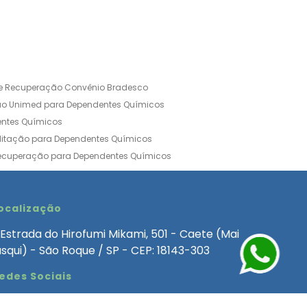
de Recuperação Convênio Bradesco
ão Unimed para Dependentes Químicos
entes Químicos
ilitação para Dependentes Químicos
Recuperação para Dependentes Químicos
ia Convênio Médico SulAmérica
aria para Dependentes Quimicos
inica de Recuperação Alcoolismo
ocalização
ca de Recuperação de Drogas Feminina
Estrada do Hirofumi Mikami, 501 - Caete (Mai
angélica
Clínica de Recuperação para Alcoólatra
asqui) - São Roque / SP - CEP: 18143-303
ntes Químicos
Clinica Dependencia Quimica
edes Sociais
 Involuntaria para Dependentes Quimicos
endentes Químicos Particular