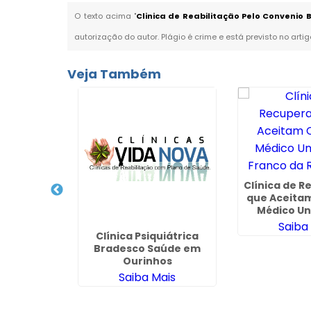
O texto acima "
Clinica de Reabilitação Pelo Conveni
autorização do autor. Plágio é crime e está previsto no arti
Veja Também
Clínica de 
que Aceita
Médico U
Franco da 
Saiba
oluntária
Clínica Psiquiátrica
uímico em
Bradesco Saúde em
is
Ourinhos
ais
Saiba Mais