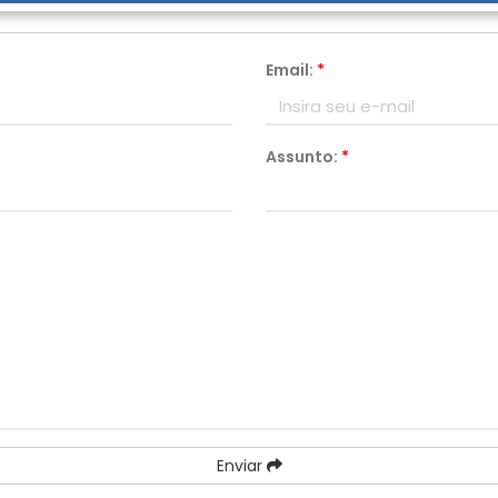
As Cinco Fases do Luto na Clínica de Reabilitação
Email:
*
Assunto:
*
Enviar