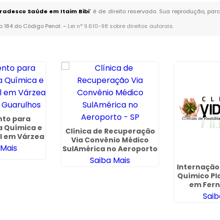
Bradesco Saúde em Itaim Bibi
" é de direito reservado. Sua reprodução, par
go 184 do Código Penal. –
Lei n° 9.610-98 sobre direitos autorais
.
to para
 Química e
Clínica de Recuperação
l em Várzea
Via Convênio Médico
- Guarulhos
 Mais
SulAmérica no Aeroporto
- SP
Saiba Mais
Internaçã
Químico Pl
em Fern
Saib