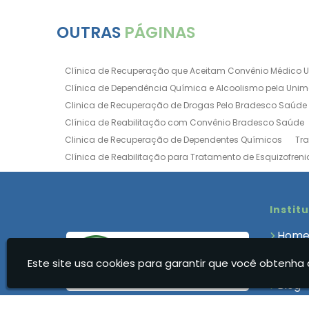
OUTRAS
PÁGINAS
Clínica de Recuperação que Aceitam Convênio Médico 
Clínica de Dependência Química e Alcoolismo pela Uni
Clinica de Recuperação de Drogas Pelo Bradesco Saúde
Clínica de Reabilitação com Convênio Bradesco Saúde
Clinica de Recuperação de Dependentes Químicos
Tr
Clínica de Reabilitação para Tratamento de Esquizofreni
Clínica para Dependência Química e Alcoolismo
Clín
Clínica de Recuperação Via Convênio da Porto Seguro
Clínica de Internação para Alcoólatras
Clínica de Rea
Instit
Clínica de Recuperação Até 500 Reais
Clínica de Rec
Hom
Clínica de Recuperação Feminina Evangélica
Clínica
Quem
Clínica de Recuperação para Drogados
Clínica de R
Este site usa cookies para garantir que você obtenha 
Clíni
Clinica Dependencia Quimica Evangelica
Clinica Dep
Blog
Clínica para Dependentes Químicos Feminina
Clinica
Cont