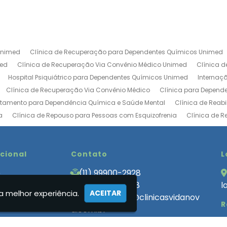
Unimed
Clínica de Recuperação para Dependentes Químicos Unimed
med
Clínica de Recuperação Via Convênio Médico Unimed
Clínica 
Hospital Psiquiátrico para Dependentes Químicos Unimed
Internaç
Clínica de Recuperação Via Convênio Médico
Clínica para Depend
atamento para Dependência Química e Saúde Mental
Clínica de Reab
a
Clínica de Repouso para Pessoas com Esquizofrenia
Clínica de 
ica de Tratamento para Usuários de Drogas
Clínica de Recuperação V
Centro de Recuperação de Drogados
Clinica de Internação Involunt
bilitação de Luxo
ucional
Clinica de Reabilitação Internação Involuntaria
Contato
Cl
L
uperação Baixo Custo
Clinica de Recuperação de Alcoólatras
Clini
e
(11) 99900-2928
 de Recuperação Involuntária
Clínica de Recuperação Involuntária Ev
 Somos
(11) 99900-2928
l
ecuperação que Aceita Convênio
Clínica de Tratamento para Depende
a melhor experiência.
ACEITAR
cas
atendimento@clinicasvidanov
R
endencia Quimica Feminina
Clinica Internação Involuntária
Clinica
a.com.br
 para Dependentes Quimicos Internação Involuntaria
Clínica para Dep
ato