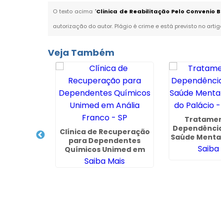
O texto acima "
Clinica de Reabilitação Pelo Convenio 
autorização do autor. Plágio é crime e está previsto no arti
Veja Também
endencia
iabá - MT
Tratamen
ais
Dependência
Clínica de Recuperação
Saúde Menta
para Dependentes
do Palácio 
Saiba
Químicos Unimed em
Anália Franco - SP
Saiba Mais