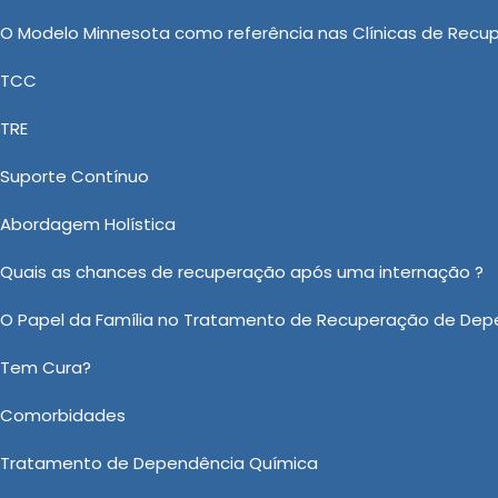
gando em nosso site! Se preferir, utilize os canais de
O Modelo Minnesota como referência nas Clínicas de Recu
nte com nosso atendimento especializado para buscar
TCC
TRE
omo clinica de reabilitação pelo
Suporte Contínuo
Abordagem Holística
reabilitação, a Casa Vida Nova se dispõe a adquirir os
suindo o objetivo de viabilizar tanto Tratamento
Quais as chances de recuperação após uma internação ?
trica Involuntária, Internação Psiquiátrica Bradesco Saúd
O Papel da Família no Tratamento de Recuperação de Dep
co Plano de Saúde, quanto Clinica de Reabilitação Pelo 
seja. Entre em contato e faça uma cotação. Possuímo
Tem Cura?
 prestar um excelente atendimento.
Comorbidades
 sobre Clinica de Reabilitação Pelo Convenio Bradesco Saúde 
Tratamento de Dependência Química
Ou em nosso WhatsApp
Clicando aqui