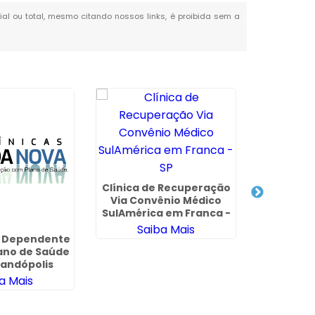
cial ou total, mesmo citando nossos links, é proibida sem a
Clínica de Recuperação
Via Convênio Médico
SulAmérica em Franca -
SP
Saiba Mais
o Dependente
Clínica 
ano de Saúde
Que Ace
andópolis
Unime
a Mais
Sa