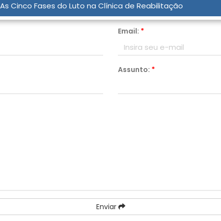
As Cinco Fases do Luto na Clínica de Reabilitação
Email:
*
Assunto:
*
Enviar