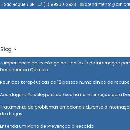
 - São Roque / SP
(11) 99900-2928
atendimento@clinica
Blog
ão Pelo Convenio Bradesco 
A Importância do Psicólogo no Contexto de Internação pa
Sol
Dependência Química
Convenio Bradesco Saúde em Itaim Bibi
Reuniões terapêuticas de 12 passos numa clinica de recup
Abordagens Psicológicas de Escolha na Internação para D
 de reabilitação pelo convênio Bradesco Saúde
para
Tratamento de problemas emocionais durante a internação
especializados, tratamento humanizado e atendimento
de drogas
-vindo ao Instituto Noah, uma clínica especializada em
 de dependentes químicos. Quer conhecer mais sobre
Entenda um Plano de Prevenção à Recaída