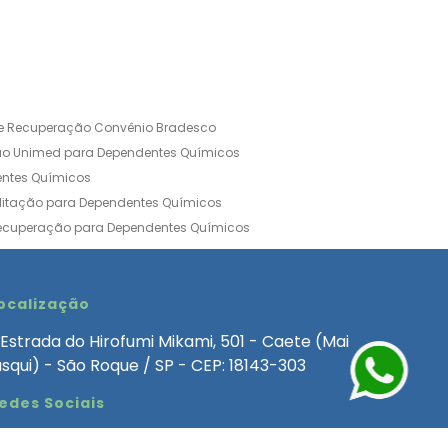
de Recuperação Convênio Bradesco
ão Unimed para Dependentes Químicos
entes Químicos
ilitação para Dependentes Químicos
Recuperação para Dependentes Químicos
ia Convênio Médico SulAmérica
aria para Dependentes Quimicos
inica de Recuperação Alcoolismo
ocalização
ca de Recuperação de Drogas Feminina
Estrada do Hirofumi Mikami, 501 - Caete (Mai
angélica
Clínica de Recuperação para Alcoólatra
asqui) - São Roque / SP - CEP: 18143-303
ntes Químicos
Clinica Dependencia Quimica
edes Sociais
 Involuntaria para Dependentes Quimicos
endentes Químicos Particular