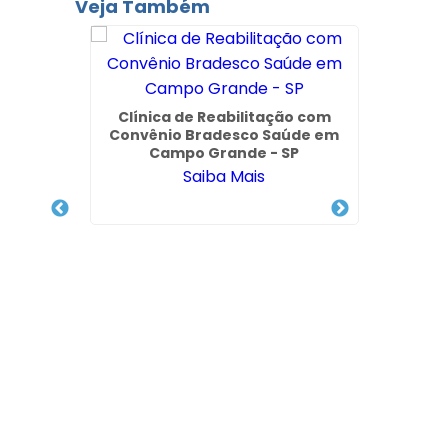
Veja Também
 Via
Clínica de Reabilitação com
ica em
Convênio Bradesco Saúde em
Campo Grande - SP
Saiba Mais
Clíni