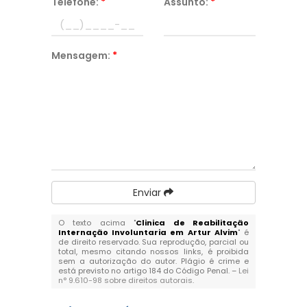
Telefone:
*
Assunto:
*
Mensagem:
*
Enviar
O texto acima "
Clinica de Reabilitação
Internação Involuntaria em Artur Alvim
" é
de direito reservado. Sua reprodução, parcial ou
total, mesmo citando nossos links, é proibida
sem a autorização do autor. Plágio é crime e
está previsto no artigo 184 do Código Penal. –
Lei
n° 9.610-98 sobre direitos autorais
.