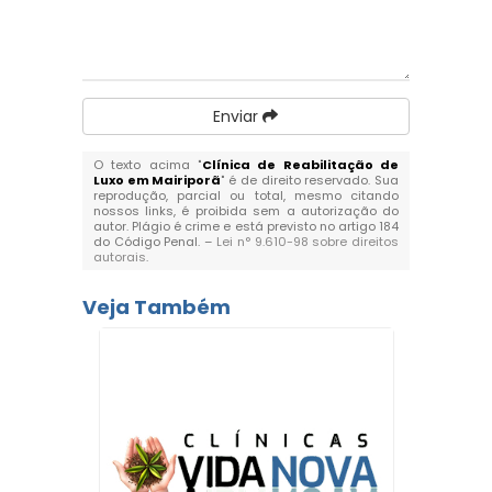
Enviar
O texto acima "
Clínica de Reabilitação de
Luxo em Mairiporã
" é de direito reservado. Sua
reprodução, parcial ou total, mesmo citando
nossos links, é proibida sem a autorização do
autor. Plágio é crime e está previsto no artigo 184
do Código Penal. –
Lei n° 9.610-98 sobre direitos
autorais
.
Veja Também
 para
Clí
em São
Convê
P