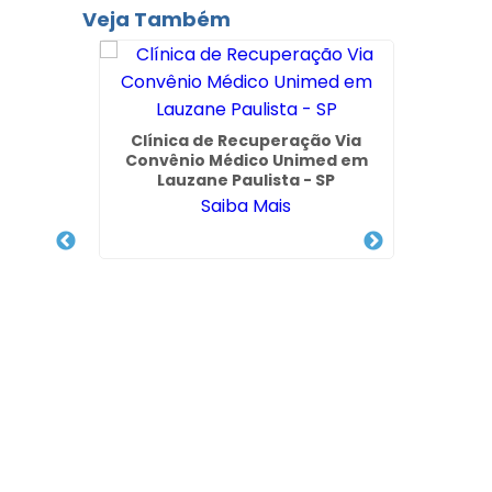
Veja Também
Clínica de Recuperação Via
Convênio Médico Unimed em
Lauzane Paulista - SP
Saiba Mais
Químico
Clínic
icaba
Qu