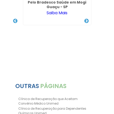
Pelo Bradesco Saúde em Mogi
Guaçu - SP
Saiba Mais
o de
Inter
hos
Pl
OUTRAS
PÁGINAS
Clínica de Recuperação que Aceitam
Convênio Médico Unimed
Clínica de Recuperação para Dependentes
Químicos Unimed